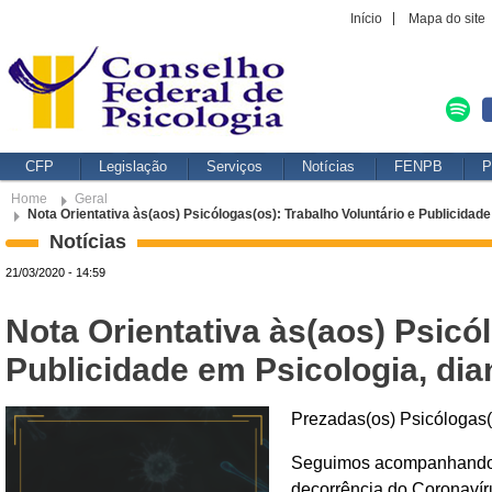
Início
Mapa do site
CFP
Legislação
Serviços
Notícias
FENPB
P
Home
Geral
Nota Orientativa às(aos) Psicólogas(os): Trabalho Voluntário e Publicidad
Notícias
21/03/2020 - 14:59
Nota Orientativa às(aos) Psicó
Publicidade em Psicologia, di
Prezadas(os) Psicólogas(
Seguimos acompanhando a
decorrência do Coronavír