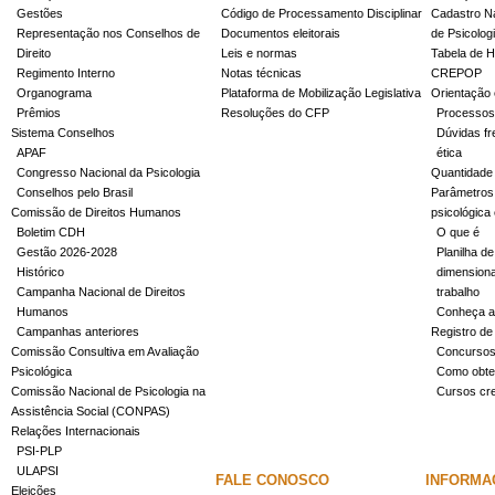
Gestões
Código de Processamento Disciplinar
Cadastro Na
Representação nos Conselhos de
Documentos eleitorais
de Psicolog
Direito
Leis e normas
Tabela de H
Regimento Interno
Notas técnicas
CREPOP
Organograma
Plataforma de Mobilização Legislativa
Orientação 
Prêmios
Resoluções do CFP
Processos
Sistema Conselhos
Dúvidas fr
APAF
ética
Congresso Nacional da Psicologia
Quantidade
Conselhos pelo Brasil
Parâmetros 
Comissão de Direitos Humanos
psicológica
Boletim CDH
O que é
Gestão 2026-2028
Planilha de
Histórico
dimensiona
Campanha Nacional de Direitos
trabalho
Humanos
Conheça a
Campanhas anteriores
Registro de
Comissão Consultiva em Avaliação
Concurso
Psicológica
Como obter
Comissão Nacional de Psicologia na
Cursos cr
Assistência Social (CONPAS)
Relações Internacionais
PSI-PLP
ULAPSI
FALE CONOSCO
INFORMA
Eleições