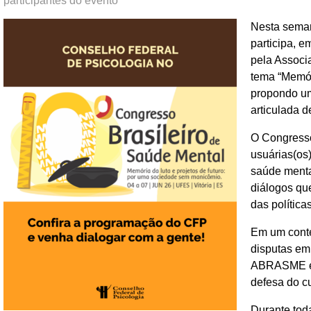
participantes do evento
Nesta seman
participa, 
pela Associ
tema “Memór
propondo um
articulada 
O Congresso
usuárias(os)
saúde mental
diálogos qu
das política
Em um conte
disputas em
ABRASME é u
defesa do c
Durante tod