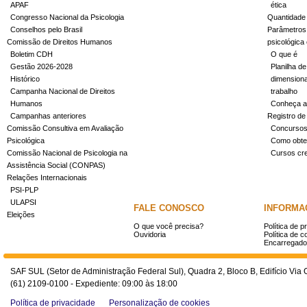
APAF
ética
Congresso Nacional da Psicologia
Quantidade
Conselhos pelo Brasil
Parâmetros 
Comissão de Direitos Humanos
psicológica
Boletim CDH
O que é
Gestão 2026-2028
Planilha de
Histórico
dimensiona
Campanha Nacional de Direitos
trabalho
Humanos
Conheça a
Campanhas anteriores
Registro de
Comissão Consultiva em Avaliação
Concurso
Psicológica
Como obter
Comissão Nacional de Psicologia na
Cursos cr
Assistência Social (CONPAS)
Relações Internacionais
PSI-PLP
ULAPSI
FALE CONOSCO
INFORMA
Eleições
O que você precisa?
Política de p
Ouvidoria
Política de c
Encarregado
SAF SUL (Setor de Administração Federal Sul), Quadra 2, Bloco B, Edifício Via O
(61) 2109-0100 - Expediente: 09:00 às 18:00
Política de privacidade
Personalização de cookies