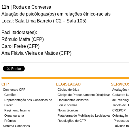
11h |
Roda de Conversa
Atuação de psicólogas(os) em relações étnico-raciais
Local: Sala Lima Barreto (IC2 – Sala 105)
Facilitadoras(es):
Rômulo Mafra (CFP)
Carol Freire (CFP)
Ana Flávia Vieira de Mattos (CFP)
CFP
LEGISLAÇÃO
SERVIÇO
Conheça o CFP
Código de ética
Avaliações 
Gestões
Código de Processamento Disciplinar
Cadastro Na
Representação nos Conselhos de
Documentos eleitorais
de Psicolog
Direito
Leis e normas
Tabela de H
Regimento Interno
Notas técnicas
CREPOP
Organograma
Plataforma de Mobilização Legislativa
Orientação 
Prêmios
Resoluções do CFP
Processos
Sistema Conselhos
Dúvidas fr