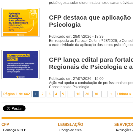
psicólogos a submeterem trabalhos e sanar dúvidas
CFP destaca que aplicação d
Psicologia
Publicado em: 28/07/2026 - 18:39
Em resposta ao Parecer Cofen nº 28/2026, o Conselh
a exclusividade da aplicação dos testes psicológico
CFP lança edital para fort
Regionais de Psicologia e a
Publicado em: 27/07/2026 - 15:00
Ação vai apoiar a contratação de profissionais esp
Conselhos de Psicologia
Página 1 de 442
1
2
3
4
5
...
10
20
30
...
»
Última »
CFP
LEGISLAÇÃO
SERVIÇO
Conheça o CFP
Código de ética
Avaliações 