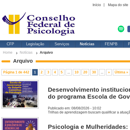
Início
Mapa do site
CFP
Legislação
Serviços
Notícias
FENPB
P
Home
Notícias
Arquivo
Arquivo
Página 1 de 442
1
2
3
4
5
...
10
20
30
...
»
Última »
Desenvolvimento institucio
do programa Escola de Gov
Publicado em: 08/08/2026 - 10:02
Trilhas de aprendizagem buscam qualificar a atuaç
Psicologia e Mulheridades: 