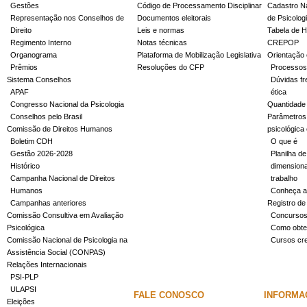
Gestões
Código de Processamento Disciplinar
Cadastro Na
Representação nos Conselhos de
Documentos eleitorais
de Psicolog
Direito
Leis e normas
Tabela de H
Regimento Interno
Notas técnicas
CREPOP
Organograma
Plataforma de Mobilização Legislativa
Orientação 
Prêmios
Resoluções do CFP
Processos
Sistema Conselhos
Dúvidas fr
APAF
ética
Congresso Nacional da Psicologia
Quantidade
Conselhos pelo Brasil
Parâmetros 
Comissão de Direitos Humanos
psicológica
Boletim CDH
O que é
Gestão 2026-2028
Planilha de
Histórico
dimensiona
Campanha Nacional de Direitos
trabalho
Humanos
Conheça a
Campanhas anteriores
Registro de
Comissão Consultiva em Avaliação
Concurso
Psicológica
Como obter
Comissão Nacional de Psicologia na
Cursos cr
Assistência Social (CONPAS)
Relações Internacionais
PSI-PLP
ULAPSI
FALE CONOSCO
INFORMA
Eleições