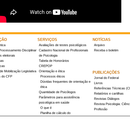
ÇÃO
SERVIÇOS
NOTÍCIAS
tica
Avaliações de testes psicológicos
Arquivo
Processamento Disciplinar
Cadastro Nacional de Profissionais
Receba o boletim
 eleitorais
de Psicologia
mas
Tabela de Honorários
icas
CREPOP
de Mobilização Legislativa
Orientação e ética
PUBLICAÇÕES
s do CFP
Processos éticos
Jornal do Federal
Dúvidas frequentes de orientação e
Livros
ética
Referências Técnicas 
Quantidade de Psicólogos
Relatórios e cartilhas
Parâmetros para assistência
Revistas Diálogos
psicológica em saúde
Revista Psicologia: Ciênc
O que é
Profissão
Planilha de cálculo do
dimensionamento da força de
trabalho
Conheça a resolução 17/2022