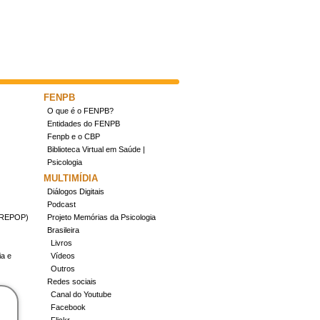
FENPB
O que é o FENPB?
Entidades do FENPB
Fenpb e o CBP
Biblioteca Virtual em Saúde |
Psicologia
MULTIMÍDIA
Diálogos Digitais
Podcast
(CREPOP)
Projeto Memórias da Psicologia
Brasileira
Livros
ia e
Vídeos
Outros
Redes sociais
Canal do Youtube
Facebook