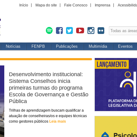
Início
Mapa do site
Fale Conosco
Imprensa
Acessibilid
Notícias
FENPB
Publicações
Multimídia
Eventos
Desenvolvimento institucional:
Sistema Conselhos inicia
primeiras turmas do programa
Escola de Governança e Gestão
Pública
Trilhas de aprendizagem buscam qualificar a
atuação de conselheiras/os e equipes técnicas
como gestores públicos
Leia mais