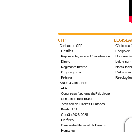
CFP
LEGISLA
Conheça o CFP
Código de é
Gestões
Código de 
Representação nos Conselhos de
Documentos
Direito
Leis e nor
Regimento Interno
Notas técn
Organograma
Plataforma 
Prêmios
Resoluçõe
Sistema Conselhos
APAF
Congresso Nacional da Psicologia
Conselhos pelo Brasil
Comissão de Direitos Humanos
Boletim CDH
Gestão 2026-2028
Histórico
Campanha Nacional de Direitos
Humanos