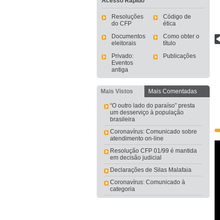
Acesso Rápido
Resoluções
Código de
do CFP
ética
Documentos
Como obter o
eleitorais
título
Privado:
Publicações
Eventos
antiga
Site Saúde mental e Covid-19
Mais Vistos
Mais Comentadas
“O outro lado do paraíso” presta
um desserviço à população
brasileira
Coronavírus: Comunicado sobre
atendimento on-line
Resolução CFP 01/99 é mantida
em decisão judicial
Declarações de Silas Malafaia
Coronavírus: Comunicado à
categoria