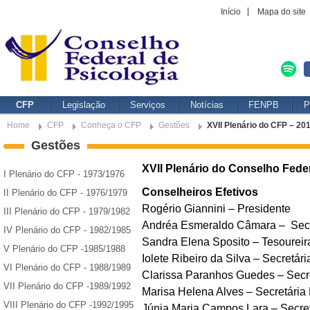
Início
Mapa do site
CFP
Legislação
Serviços
Notícias
FENPB
P
Home
CFP
Conheça o CFP
Gestões
XVII Plenário do CFP – 20
Gestões
XVII Plenário do Conselho Feder
I Plenário do CFP - 1973/1976
Conselheiros Efetivos
II Plenário do CFP - 1976/1979
Rogério Giannini – Presidente
III Plenário do CFP - 1979/1982
Andréa Esmeraldo Câmara – Secr
IV Plenário do CFP - 1982/1985
Sandra Elena Sposito – Tesoureir
V Plenário do CFP -1985/1988
Iolete Ribeiro da Silva – Secretár
VI Plenário do CFP - 1988/1989
Clarissa Paranhos Guedes – Secr
VII Plenário do CFP -1989/1992
Marisa Helena Alves – Secretária
VIII Plenário do CFP -1992/1995
Júnia Maria Campos Lara – Secre