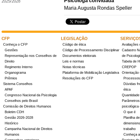
Psicóloga convidada
2025/2028
Maria Augusta Rondas Speller
CFP
LEGISLAÇÃO
SERVIÇO
Conheça o CFP
Código de ética
Avaliações 
Gestões
Código de Processamento Disciplinar
Cadastro Na
Representação nos Conselhos de
Documentos eleitorais
de Psicolog
Direito
Leis e normas
Tabela de H
Regimento Interno
Notas técnicas
CREPOP
Organograma
Plataforma de Mobilização Legislativa
Orientação 
Prêmios
Resoluções do CFP
Processos
Sistema Conselhos
Dúvidas fr
APAF
ética
Congresso Nacional da Psicologia
Quantidade
Conselhos pelo Brasil
Parâmetros 
Comissão de Direitos Humanos
psicológica
Boletim CDH
O que é
Gestão 2026-2028
Planilha de
Histórico
dimensiona
Campanha Nacional de Direitos
trabalho
Humanos
Conheça a