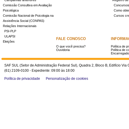
Campanhas anteriores
Registro de
Comissão Consultiva em Avaliação
Concurso
Psicológica
Como obter
Comissão Nacional de Psicologia na
Cursos cr
Assistência Social (CONPAS)
Relações Internacionais
PSI-PLP
ULAPSI
FALE CONOSCO
INFORMA
Eleições
O que você precisa?
Política de p
Ouvidoria
Política de c
Encarregado
SAF SUL (Setor de Administração Federal Sul), Quadra 2, Bloco B, Edifício Via O
(61) 2109-0100 - Expediente: 09:00 às 18:00
Política de privacidade
Personalização de cookies