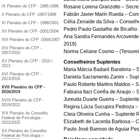
IX Plenário do CFP - 1995-1996
Rosane Lorena Granzotto – Secre
Fabián Javier Marín Rueda – Cons
X Plenário do CFP -1997/1998
Célia Zenaide da Silva – Conselh
XI Plenário do CFP - 1998/2001
Pedro Paulo Gastalho de Bicalho 
XII Plenário do CFP -2001/2004
Ana Sandra Fernandes Arcoverde 
XIII Plenário do CFP -2004/2007
2019)
XIV Plenário do CFP -
Norma Celiane Cosmo – (Terourei
2007/2010
XV Plenário do CFP - 2010 /
Conselheiros Suplentes
2013
Maria Márcia Badaró Bandeira – 
XVI Plenário do CFP -
Daniela Sacramento Zanini – Sup
2013/2016
Paulo Roberto Martins Maldos – S
XVII Plenário do CFP -
Fabiana Itaci Corrêa de Araujo – 
2016/2019
Jureuda Duarte Guerra – Suplent
XVIII Plenário do CFP -
2019/2022
Regina Lúcia Sucupira Pedroza –
XIX Plenário do Conselho
Cleia Oliveira Cunha – Suplente R
Federal de Psicologia -
Elizabeth de Lacerda Barbosa – C
2022/2025
Paulo José Barroso de Aguiar Pes
XX Plenário do Conselho
Federal de Psicologia –