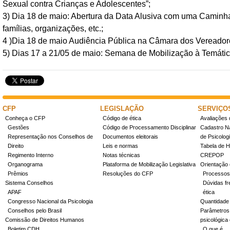
Sexual contra Crianças e Adolescentes”;
3) Dia 18 de maio: Abertura da Data Alusiva com uma Caminha
famílias, organizações, etc.;
4 )Dia 18 de maio Audiência Pública na Câmara dos Vereadore
5) Dias 17 a 21/05 de maio: Semana de Mobilização à Temáti
CFP
LEGISLAÇÃO
SERVIÇO
Conheça o CFP
Código de ética
Avaliações 
Gestões
Código de Processamento Disciplinar
Cadastro Na
Representação nos Conselhos de
Documentos eleitorais
de Psicolog
Direito
Leis e normas
Tabela de H
Regimento Interno
Notas técnicas
CREPOP
Organograma
Plataforma de Mobilização Legislativa
Orientação 
Prêmios
Resoluções do CFP
Processos
Sistema Conselhos
Dúvidas fr
APAF
ética
Congresso Nacional da Psicologia
Quantidade
Conselhos pelo Brasil
Parâmetros 
Comissão de Direitos Humanos
psicológica
Boletim CDH
O que é