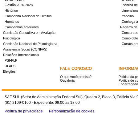
Gestão 2026-2028
Planilha de
Histórico
dimensiona
Campanha Nacional de Direitos
trabalho
Humanos
Conheça a
Campanhas anteriores
Registro de
Comissão Consultiva em Avaliação
Concurso
Psicológica
Como obter
Comissão Nacional de Psicologia na
Cursos cr
Assistência Social (CONPAS)
Relações Internacionais
PSI-PLP
ULAPSI
FALE CONOSCO
INFORMA
Eleições
O que você precisa?
Política de p
Ouvidoria
Política de c
Encarregado
SAF SUL (Setor de Administração Federal Sul), Quadra 2, Bloco B, Edifício Via O
(61) 2109-0100 - Expediente: 09:00 às 18:00
Política de privacidade
Personalização de cookies