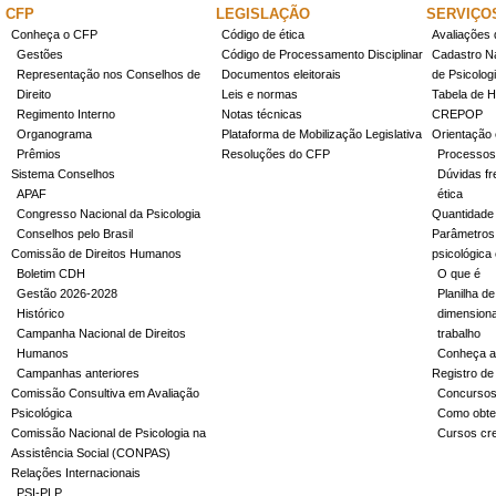
CFP
LEGISLAÇÃO
SERVIÇO
Conheça o CFP
Código de ética
Avaliações 
Gestões
Código de Processamento Disciplinar
Cadastro Na
Representação nos Conselhos de
Documentos eleitorais
de Psicolog
Direito
Leis e normas
Tabela de H
Regimento Interno
Notas técnicas
CREPOP
Organograma
Plataforma de Mobilização Legislativa
Orientação 
Prêmios
Resoluções do CFP
Processos
Sistema Conselhos
Dúvidas fr
APAF
ética
Congresso Nacional da Psicologia
Quantidade
Conselhos pelo Brasil
Parâmetros 
Comissão de Direitos Humanos
psicológica
Boletim CDH
O que é
Gestão 2026-2028
Planilha de
Histórico
dimensiona
Campanha Nacional de Direitos
trabalho
Humanos
Conheça a
Campanhas anteriores
Registro de
Comissão Consultiva em Avaliação
Concurso
Psicológica
Como obter
Comissão Nacional de Psicologia na
Cursos cr
Assistência Social (CONPAS)
Relações Internacionais
PSI-PLP