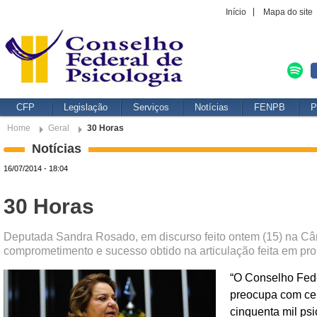
Início
Mapa do site
CFP
Legislação
Serviços
Notícias
FENPB
P
Home
Geral
30 Horas
Notícias
16/07/2014 - 18:04
30 Horas
Deputada Sandra Rosado, em discurso feito ontem (15) na Câ
comprometimento e sucesso obtido na articulação feita em pr
“O Conselho Fede
preocupa com ce
cinquenta mil psi