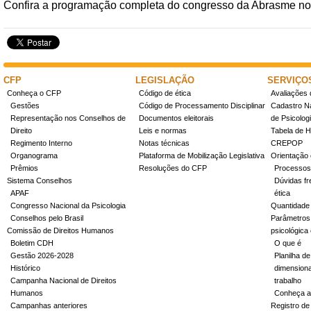
Confira a programação completa do congresso da Abrasme no
CFP
LEGISLAÇÃO
SERVIÇO
Conheça o CFP
Código de ética
Avaliações 
Gestões
Código de Processamento Disciplinar
Cadastro Na
Representação nos Conselhos de
Documentos eleitorais
de Psicolog
Direito
Leis e normas
Tabela de H
Regimento Interno
Notas técnicas
CREPOP
Organograma
Plataforma de Mobilização Legislativa
Orientação 
Prêmios
Resoluções do CFP
Processos
Sistema Conselhos
Dúvidas fr
APAF
ética
Congresso Nacional da Psicologia
Quantidade
Conselhos pelo Brasil
Parâmetros 
Comissão de Direitos Humanos
psicológica
Boletim CDH
O que é
Gestão 2026-2028
Planilha de
Histórico
dimensiona
Campanha Nacional de Direitos
trabalho
Humanos
Conheça a
Campanhas anteriores
Registro de