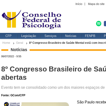
Início
Mapa do site
CFP
Legislação
Serviços
Notícias
FENPB
P
Home
Geral
8º Congresso Brasileiro de Saúde Mental está com inscr
Notícias
06/07/2022 - 9:55
8º Congresso Brasileiro de Sa
abertas
Evento tem se consolidado como um dos maiores espaços de 
Fonte: GCom/CFP
São Paulo recebe