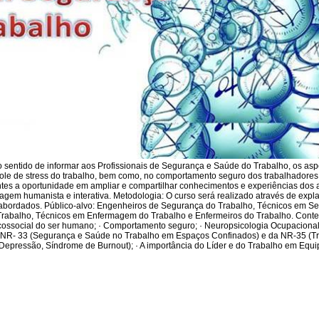
o sentido de informar aos Profissionais de Segurança e Saúde do Trabalho, os as
ole de stress do trabalho, bem como, no comportamento seguro dos trabalhadores
pantes a oportunidade em ampliar e compartilhar conhecimentos e experiências do
em humanista e interativa. Metodologia: O curso será realizado através de expl
abordados. Público-alvo: Engenheiros de Segurança do Trabalho, Técnicos em Se
Trabalho, Técnicos em Enfermagem do Trabalho e Enfermeiros do Trabalho. Conteú
cossocial do ser humano; · Comportamento seguro; · Neuropsicologia Ocupacional
a NR- 33 (Segurança e Saúde no Trabalho em Espaços Confinados) e da NR-35 (Tra
Depressão, Síndrome de Burnout); · A importância do Líder e do Trabalho em Equ