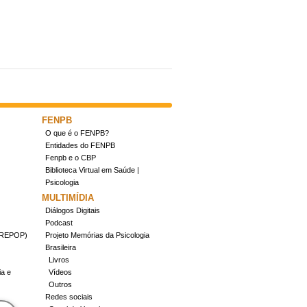
FENPB
O que é o FENPB?
Entidades do FENPB
Fenpb e o CBP
Biblioteca Virtual em Saúde |
Psicologia
MULTIMÍDIA
Diálogos Digitais
Podcast
(CREPOP)
Projeto Memórias da Psicologia
Brasileira
Livros
ia e
Vídeos
Outros
Redes sociais