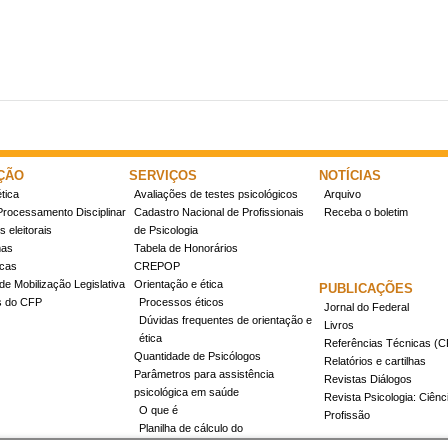
ÇÃO
SERVIÇOS
NOTÍCIAS
tica
Avaliações de testes psicológicos
Arquivo
Processamento Disciplinar
Cadastro Nacional de Profissionais
Receba o boletim
 eleitorais
de Psicologia
mas
Tabela de Honorários
icas
CREPOP
de Mobilização Legislativa
Orientação e ética
PUBLICAÇÕES
s do CFP
Processos éticos
Jornal do Federal
Dúvidas frequentes de orientação e
Livros
ética
Referências Técnicas 
Quantidade de Psicólogos
Relatórios e cartilhas
Parâmetros para assistência
Revistas Diálogos
psicológica em saúde
Revista Psicologia: Ciênc
O que é
Profissão
Planilha de cálculo do
dimensionamento da força de