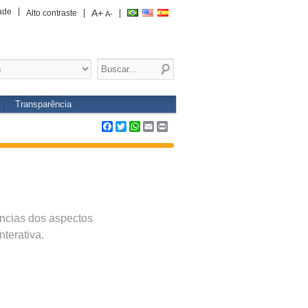
ade
A+
Alto contraste
A-
Transparência
Facebook
Twitter
WhatsApp
Email
Print
ências dos aspectos
terativa.