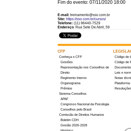
Fim do evento: 07/11/2020 18:00
E-mail:
treinamento@sso.com.br
Site:
https://sso.com.br/cursos/
Telefone:
(11) 96440-7529
Endereço
: Rua Sete De Abril, 59
CFP
LEGISLA
Conheça o CFP
Código de é
Gestões
Código de 
Representação nos Conselhos de
Documentos
Direito
Leis e nor
Regimento Interno
Notas técn
Organograma
Plataforma 
Prêmios
Resoluçõe
Sistema Conselhos
APAF
Congresso Nacional da Psicologia
Conselhos pelo Brasil
Comissão de Direitos Humanos
Boletim CDH
Gestão 2026-2028
Histórico