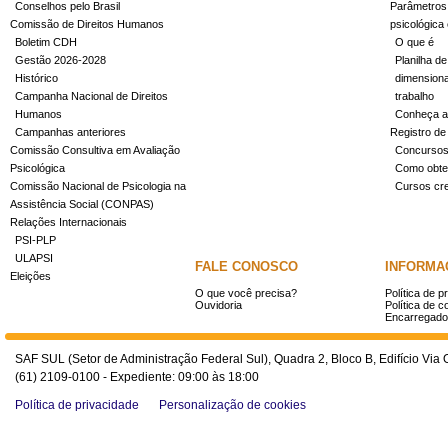
Conselhos pelo Brasil
Parâmetros 
Comissão de Direitos Humanos
psicológica
Boletim CDH
O que é
Gestão 2026-2028
Planilha de
Histórico
dimensiona
Campanha Nacional de Direitos
trabalho
Humanos
Conheça a
Campanhas anteriores
Registro de
Comissão Consultiva em Avaliação
Concurso
Psicológica
Como obter
Comissão Nacional de Psicologia na
Cursos cr
Assistência Social (CONPAS)
Relações Internacionais
PSI-PLP
ULAPSI
FALE CONOSCO
INFORMA
Eleições
O que você precisa?
Política de p
Ouvidoria
Política de c
Encarregado
SAF SUL (Setor de Administração Federal Sul), Quadra 2, Bloco B, Edifício Via O
(61) 2109-0100 - Expediente: 09:00 às 18:00
Política de privacidade
Personalização de cookies