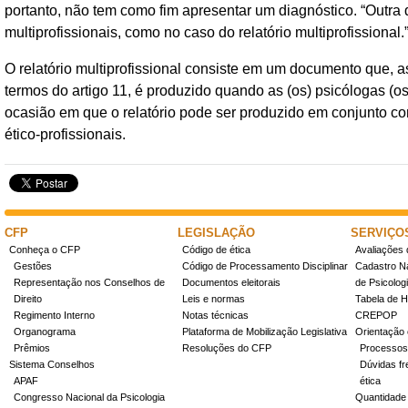
portanto, não tem como fim apresentar um diagnóstico. “Outra
multiprofissionais, como no caso do relatório multiprofissional.
O relatório multiprofissional consiste em um documento que, a
termos do artigo 11, é produzido quando as (os) psicólogas (
ocasião em que o relatório pode ser produzido em conjunto c
ético-profissionais.
CFP
LEGISLAÇÃO
SERVIÇO
Conheça o CFP
Código de ética
Avaliações 
Gestões
Código de Processamento Disciplinar
Cadastro Na
Representação nos Conselhos de
Documentos eleitorais
de Psicolog
Direito
Leis e normas
Tabela de H
Regimento Interno
Notas técnicas
CREPOP
Organograma
Plataforma de Mobilização Legislativa
Orientação 
Prêmios
Resoluções do CFP
Processos
Sistema Conselhos
Dúvidas fr
APAF
ética
Congresso Nacional da Psicologia
Quantidade