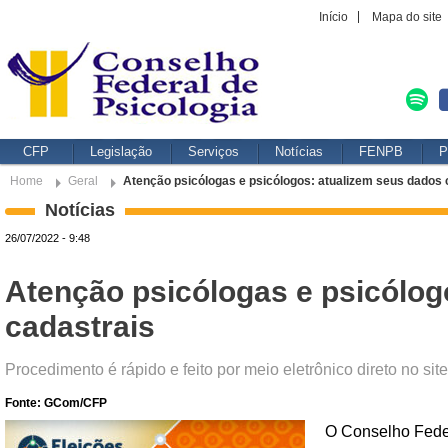
Início
Mapa do site
CFP
Legislação
Serviços
Notícias
FENPB
P
Home
Geral
Atenção psicólogas e psicólogos: atualizem seus dados 
Notícias
26/07/2022 - 9:48
Atenção psicólogas e psicólog
cadastrais
Procedimento é rápido e feito por meio eletrônico direto no si
Fonte: GCom/CFP
O Conselho Feder