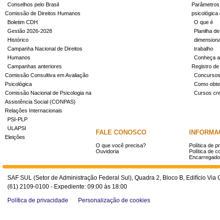
Conselhos pelo Brasil
Parâmetros 
Comissão de Direitos Humanos
psicológica
Boletim CDH
O que é
Gestão 2026-2028
Planilha de
Histórico
dimensiona
Campanha Nacional de Direitos
trabalho
Humanos
Conheça a
Campanhas anteriores
Registro de
Comissão Consultiva em Avaliação
Concurso
Psicológica
Como obter
Comissão Nacional de Psicologia na
Cursos cr
Assistência Social (CONPAS)
Relações Internacionais
PSI-PLP
ULAPSI
FALE CONOSCO
INFORMA
Eleições
O que você precisa?
Política de p
Ouvidoria
Política de c
Encarregado
SAF SUL (Setor de Administração Federal Sul), Quadra 2, Bloco B, Edifício Via O
(61) 2109-0100 - Expediente: 09:00 às 18:00
Política de privacidade
Personalização de cookies