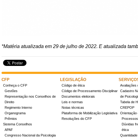
*Matéria atualizada em 29 de julho de 2022. E atualizada ta
CFP
LEGISLAÇÃO
SERVIÇO
Conheça o CFP
Código de ética
Avaliações 
Gestões
Código de Processamento Disciplinar
Cadastro Na
Representação nos Conselhos de
Documentos eleitorais
de Psicolog
Direito
Leis e normas
Tabela de H
Regimento Interno
Notas técnicas
CREPOP
Organograma
Plataforma de Mobilização Legislativa
Orientação 
Prêmios
Resoluções do CFP
Processos
Sistema Conselhos
Dúvidas fr
APAF
ética
Congresso Nacional da Psicologia
Quantidade