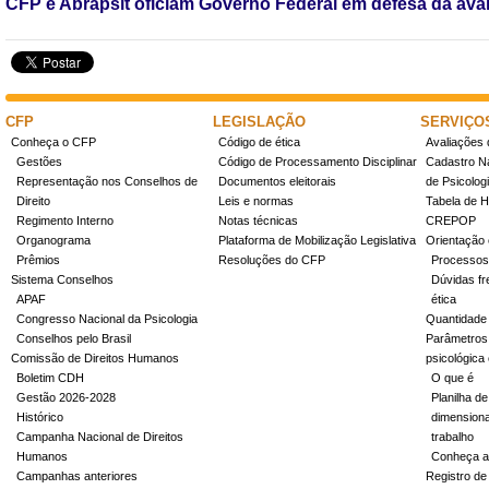
CFP e Abrapsit oficiam Governo Federal em defesa da ava
CFP
LEGISLAÇÃO
SERVIÇO
Conheça o CFP
Código de ética
Avaliações 
Gestões
Código de Processamento Disciplinar
Cadastro Na
Representação nos Conselhos de
Documentos eleitorais
de Psicolog
Direito
Leis e normas
Tabela de H
Regimento Interno
Notas técnicas
CREPOP
Organograma
Plataforma de Mobilização Legislativa
Orientação 
Prêmios
Resoluções do CFP
Processos
Sistema Conselhos
Dúvidas fr
APAF
ética
Congresso Nacional da Psicologia
Quantidade
Conselhos pelo Brasil
Parâmetros 
Comissão de Direitos Humanos
psicológica
Boletim CDH
O que é
Gestão 2026-2028
Planilha de
Histórico
dimensiona
Campanha Nacional de Direitos
trabalho
Humanos
Conheça a
Campanhas anteriores
Registro de