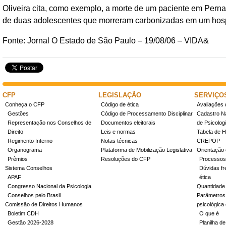
Oliveira cita, como exemplo, a morte de um paciente em Pern
de duas adolescentes que morreram carbonizadas em um hospi
Fonte: Jornal O Estado de São Paulo – 19/08/06 – VIDA&
CFP
LEGISLAÇÃO
SERVIÇO
Conheça o CFP
Código de ética
Avaliações 
Gestões
Código de Processamento Disciplinar
Cadastro Na
Representação nos Conselhos de
Documentos eleitorais
de Psicolog
Direito
Leis e normas
Tabela de H
Regimento Interno
Notas técnicas
CREPOP
Organograma
Plataforma de Mobilização Legislativa
Orientação 
Prêmios
Resoluções do CFP
Processos
Sistema Conselhos
Dúvidas fr
APAF
ética
Congresso Nacional da Psicologia
Quantidade
Conselhos pelo Brasil
Parâmetros 
Comissão de Direitos Humanos
psicológica
Boletim CDH
O que é
Gestão 2026-2028
Planilha de