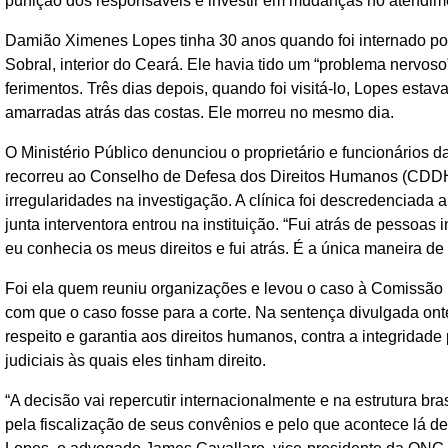
punição dos responsáveis e investir em mudanças no atendime
Damião Ximenes Lopes tinha 30 anos quando foi internado po
Sobral, interior do Ceará. Ele havia tido um “problema nervo
ferimentos. Três dias depois, quando foi visitá-lo, Lopes es
amarradas atrás das costas. Ele morreu no mesmo dia.
O Ministério Público denunciou o proprietário e funcionários da
recorreu ao Conselho de Defesa dos Direitos Humanos (CDDH
irregularidades na investigação. A clínica foi descredenciad
junta interventora entrou na instituição. “Fui atrás de pessoa
eu conhecia os meus direitos e fui atrás. É a única maneira de
Foi ela quem reuniu organizações e levou o caso à Comissão I
com que o caso fosse para a corte. Na sentença divulgada ont
respeito e garantia aos direitos humanos, contra a integridade 
judiciais às quais eles tinham direito.
“A decisão vai repercutir internacionalmente e na estrutura bra
pela fiscalização de seus convênios e pelo que acontece lá den