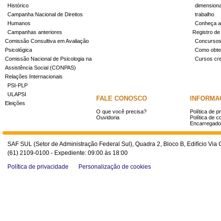
Histórico
dimensiona
Campanha Nacional de Direitos
trabalho
Humanos
Conheça a
Campanhas anteriores
Registro de
Comissão Consultiva em Avaliação
Concurso
Psicológica
Como obter
Comissão Nacional de Psicologia na
Cursos cr
Assistência Social (CONPAS)
Relações Internacionais
PSI-PLP
ULAPSI
FALE CONOSCO
INFORMA
Eleições
O que você precisa?
Política de p
Ouvidoria
Política de c
Encarregado
SAF SUL (Setor de Administração Federal Sul), Quadra 2, Bloco B, Edifício Via O
(61) 2109-0100 - Expediente: 09:00 às 18:00
Política de privacidade
Personalização de cookies