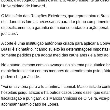
Lopes, o advogado James Cavallaro, vice-presidente da ONG J
Universidade de Harvard.
O Ministério das Relações Exteriores, que representou o Brasil
estudando as formas necessárias para dar pleno cumprimento a
especificamente, à garantia de maior celeridade à ação penal, 
judiciais”.
A corte é uma instituição autônoma criada para aplicar a Co
Brasil é signatário, ficando sujeito às determinações impostas
somente pedidos para adotar medidas cautelares (leia box ao 
No entanto, mesmo com os avanços no sistema psiquiátrico bra
manicômios e criar centros menores de atendimento psiquiátric
podem chegar à corte.
“Foi uma vitória para a luta antimanicomial. Mas o Estado con
hospitais psiquiátricos e há outros casos como esse, que es
fiscalização e punição”, diz Marcos Vinícius de Oliveira, vice
acompanharam o caso de Lopes.