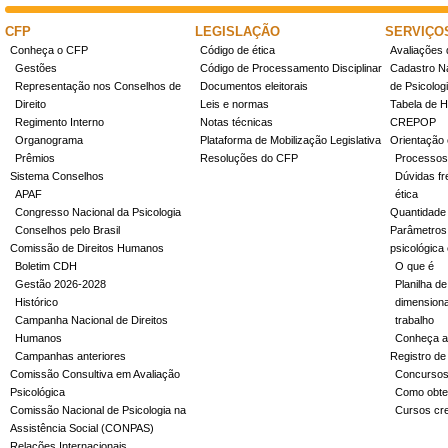
CFP
LEGISLAÇÃO
SERVIÇO
Conheça o CFP
Código de ética
Avaliações 
Gestões
Código de Processamento Disciplinar
Cadastro Na
Representação nos Conselhos de
Documentos eleitorais
de Psicolog
Direito
Leis e normas
Tabela de H
Regimento Interno
Notas técnicas
CREPOP
Organograma
Plataforma de Mobilização Legislativa
Orientação 
Prêmios
Resoluções do CFP
Processos
Sistema Conselhos
Dúvidas fr
APAF
ética
Congresso Nacional da Psicologia
Quantidade
Conselhos pelo Brasil
Parâmetros 
Comissão de Direitos Humanos
psicológica
Boletim CDH
O que é
Gestão 2026-2028
Planilha de
Histórico
dimensiona
Campanha Nacional de Direitos
trabalho
Humanos
Conheça a
Campanhas anteriores
Registro de
Comissão Consultiva em Avaliação
Concurso
Psicológica
Como obter
Comissão Nacional de Psicologia na
Cursos cr
Assistência Social (CONPAS)
Relações Internacionais