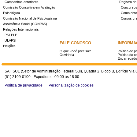
Campanhas anteriores
Registro de
Comissão Consultiva em Avaliação
Concurso
Psicológica
Como obter
Comissão Nacional de Psicologia na
Cursos cr
Assistência Social (CONPAS)
Relações Internacionais
PSI-PLP
ULAPSI
FALE CONOSCO
INFORMA
Eleições
O que você precisa?
Política de p
Ouvidoria
Política de c
Encarregado
SAF SUL (Setor de Administração Federal Sul), Quadra 2, Bloco B, Edifício Via O
(61) 2109-0100 - Expediente: 09:00 às 18:00
Política de privacidade
Personalização de cookies