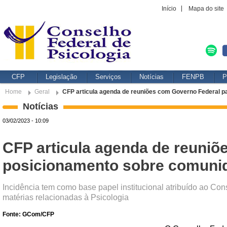
Início
Mapa do site
CFP
Legislação
Serviços
Notícias
FENPB
P
Home
Geral
CFP articula agenda de reuniões com Governo Federal p
Notícias
03/02/2023 - 10:09
CFP articula agenda de reuniõ
posicionamento sobre comunid
Incidência tem como base papel institucional atribuído ao Co
matérias relacionadas à Psicologia
Fonte: GCom/CFP