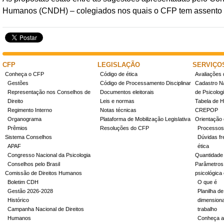
Humanos (CNDH) – colegiados nos quais o CFP tem assento in
CFP
LEGISLAÇÃO
SERVIÇO
Conheça o CFP
Código de ética
Avaliações 
Gestões
Código de Processamento Disciplinar
Cadastro Na
Representação nos Conselhos de
Documentos eleitorais
de Psicolog
Direito
Leis e normas
Tabela de H
Regimento Interno
Notas técnicas
CREPOP
Organograma
Plataforma de Mobilização Legislativa
Orientação 
Prêmios
Resoluções do CFP
Processos
Sistema Conselhos
Dúvidas fr
APAF
ética
Congresso Nacional da Psicologia
Quantidade
Conselhos pelo Brasil
Parâmetros 
Comissão de Direitos Humanos
psicológica
Boletim CDH
O que é
Gestão 2026-2028
Planilha de
Histórico
dimensiona
Campanha Nacional de Direitos
trabalho
Humanos
Conheça a