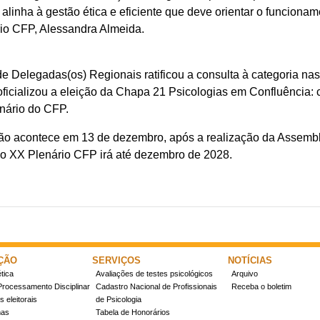
 se alinha à gestão ética e eficiente que deve orientar o funcion
rio CFP, Alessandra Almeida.
e Delegadas(os) Regionais ratificou a consulta à categoria na
ficializou a eleição da Chapa 21 Psicologias em Confluência: 
enário do CFP.
ão acontece em 13 de dezembro, após a realização da Assemble
o XX Plenário CFP irá até dezembro de 2028.
ÇÃO
SERVIÇOS
NOTÍCIAS
tica
Avaliações de testes psicológicos
Arquivo
Processamento Disciplinar
Cadastro Nacional de Profissionais
Receba o boletim
 eleitorais
de Psicologia
mas
Tabela de Honorários