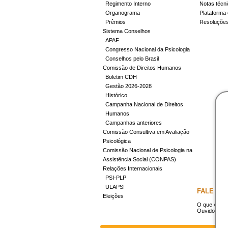
Regimento Interno
Notas técn
Organograma
Plataforma 
Prêmios
Resoluçõe
Sistema Conselhos
APAF
Congresso Nacional da Psicologia
Conselhos pelo Brasil
Comissão de Direitos Humanos
Boletim CDH
Gestão 2026-2028
Histórico
Campanha Nacional de Direitos
Humanos
Campanhas anteriores
Comissão Consultiva em Avaliação
Psicológica
Comissão Nacional de Psicologia na
Assistência Social (CONPAS)
Relações Internacionais
PSI-PLP
ULAPSI
FALE CO
Eleições
O que você 
Ouvidoria