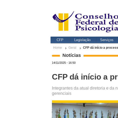
CFP
Legislação
Serviços
Home
Geral
CFP dá início a process
Notícias
14/11/2025 - 16:50
CFP dá início a p
Integrantes da atual diretoria e d
gerenciais