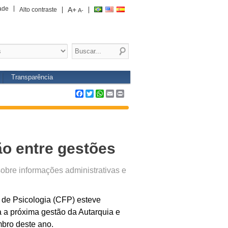
ade
A+
Alto contraste
A-
Transparência
Facebook
Twitter
WhatsApp
Email
Print
ão entre gestões
sobre informações administrativas e
l de Psicologia (CFP) esteve
a a próxima gestão da Autarquia e
mbro deste ano.