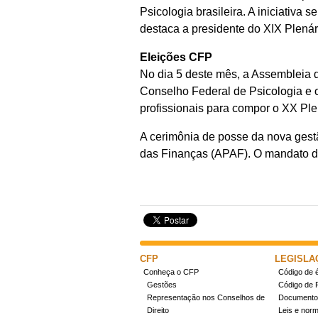
Psicologia brasileira. A iniciativa
destaca a presidente do XIX Plená
Eleições CFP
No dia 5 deste mês, a Assembleia d
Conselho Federal de Psicologia e o
profissionais para compor o XX Pl
A cerimônia de posse da nova gest
das Finanças (APAF). O mandato d
CFP
LEGISLA
Conheça o CFP
Código de é
Gestões
Código de 
Representação nos Conselhos de
Documentos
Direito
Leis e nor