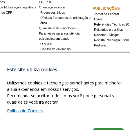
icas
CREPOP
de Mobilização Legislativa
Orientação e ética
PUBLICAÇÕES
s do CFP
Processos éticos
Jornal do Federal
Dúvidas frequentes de orientação e
Livros
ética
Referências Técnicas 
Quantidade de Psicólogos
Relatórios e cartilhas
Parâmetros para assistência
Revistas Diálogos
psicológica em saúde
Revista Psicologia: Ciênc
O que é
Profissão
Planilha de cálculo do
dimensionamento da força de
trabalho
Conheça a resolução 17/2022
Este site utiliza cookies
Registro de Especialista
Concursos
Como obter o título
Utilizamos cookies e tecnologias semelhantes para melhorar
Cursos credenciados
EVENTOS
a sua experiência em nossos serviços.
Promovidos pelo CFP
Recomenda-se aceitar todos, mas você pode personalizar
Apoio e Patrocínio
quais deles você irá aceitar.
NOSCO
INFORMAÇÕES LEGAIS
Política de Cookies
precisa?
Política de privacidade
Política de cookies
Encarregado de Dados