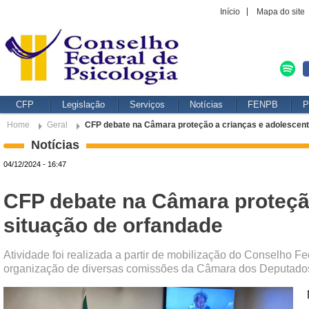
Início
Mapa do site
CFP
Legislação
Serviços
Notícias
FENPB
P
Home
Geral
CFP debate na Câmara proteção a crianças e adolescent
Notícias
04/12/2024 - 16:47
CFP debate na Câmara proteçã
situação de orfandade
Atividade foi realizada a partir de mobilização do Conselho F
organização de diversas comissões da Câmara dos Deputado