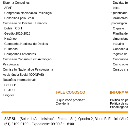
Sistema Conselhos
Dúvidas fr
APAF
ética
Congresso Nacional da Psicologia
Quantidade
Conselhos pelo Brasil
Parâmetros 
Comissão de Direitos Humanos
psicológica
Boletim CDH
O que é
Gestão 2026-2028
Planilha de
Histórico
dimensiona
Campanha Nacional de Direitos
trabalho
Humanos
Conheça a
Campanhas anteriores
Registro de
Comissão Consultiva em Avaliação
Concurso
Psicológica
Como obter
Comissão Nacional de Psicologia na
Cursos cr
Assistência Social (CONPAS)
Relações Internacionais
PSI-PLP
ULAPSI
FALE CONOSCO
INFORMA
Eleições
O que você precisa?
Política de p
Ouvidoria
Política de c
Encarregado
SAF SUL (Setor de Administração Federal Sul), Quadra 2, Bloco B, Edifício Via O
(61) 2109-0100 - Expediente: 09:00 às 18:00