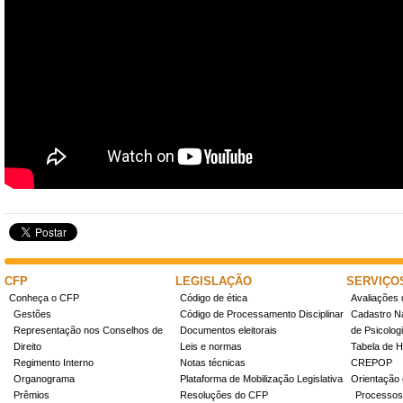
CFP
LEGISLAÇÃO
SERVIÇO
Conheça o CFP
Código de ética
Avaliações 
Gestões
Código de Processamento Disciplinar
Cadastro Na
Representação nos Conselhos de
Documentos eleitorais
de Psicolog
Direito
Leis e normas
Tabela de H
Regimento Interno
Notas técnicas
CREPOP
Organograma
Plataforma de Mobilização Legislativa
Orientação 
Prêmios
Resoluções do CFP
Processos