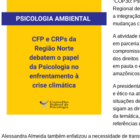
“COP30: Psi
Regional de
a integraçã
mudanças cl
A atividade 
em parceria
compromisso
dos direito
em pauta o e
amazônicos
A president
e ético na a
situações d
sigam as di
da temática
referências 
Alessandra Almeida também enfatizou a necessidade de transve