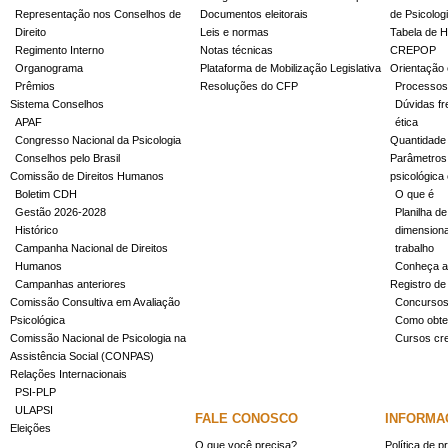
Representação nos Conselhos de
Documentos eleitorais
de Psicolog
Direito
Leis e normas
Tabela de H
Regimento Interno
Notas técnicas
CREPOP
Organograma
Plataforma de Mobilização Legislativa
Orientação 
Prêmios
Resoluções do CFP
Processos
Sistema Conselhos
Dúvidas fr
APAF
ética
Congresso Nacional da Psicologia
Quantidade
Conselhos pelo Brasil
Parâmetros 
Comissão de Direitos Humanos
psicológica
Boletim CDH
O que é
Gestão 2026-2028
Planilha de
Histórico
dimensiona
Campanha Nacional de Direitos
trabalho
Humanos
Conheça a
Campanhas anteriores
Registro de
Comissão Consultiva em Avaliação
Concurso
Psicológica
Como obter
Comissão Nacional de Psicologia na
Cursos cr
Assistência Social (CONPAS)
Relações Internacionais
PSI-PLP
ULAPSI
FALE CONOSCO
INFORMA
Eleições
O que você precisa?
Política de p