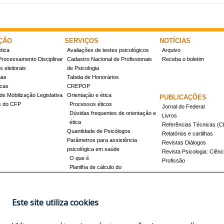
ÇÃO
SERVIÇOS
NOTÍCIAS
tica
Avaliações de testes psicológicos
Arquivo
Processamento Disciplinar
Cadastro Nacional de Profissionais
Receba o boletim
 eleitorais
de Psicologia
mas
Tabela de Honorários
icas
CREPOP
de Mobilização Legislativa
Orientação e ética
PUBLICAÇÕES
s do CFP
Processos éticos
Jornal do Federal
Dúvidas frequentes de orientação e
Livros
ética
Referências Técnicas 
Quantidade de Psicólogos
Relatórios e cartilhas
Parâmetros para assistência
Revistas Diálogos
psicológica em saúde
Revista Psicologia: Ciênc
O que é
Profissão
Planilha de cálculo do
dimensionamento da força de
trabalho
Conheça a resolução 17/2022
Este site utiliza cookies
Registro de Especialista
Concursos
Como obter o título