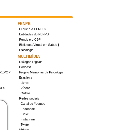
FENPB
O que é o FENPB?
Entidades do FENPB
Fenpb e o CBP
Biblioteca Virtual em Saúde |
Psicologia
MULTIMÍDIA
Diálogos Digitais
Podcast
(CREPOP)
Projeto Memórias da Psicologia
Brasileira
Livros
ia e
Vídeos
Outros
Redes sociais
Canal do Youtube
Facebook
Flickr
Instagram
Twitter
Vídeos