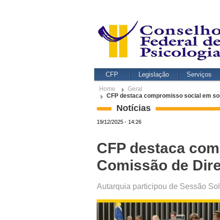
CFP
Legislação
Serviços
Home
Geral
CFP destaca compromisso social em so
Notícias
19/12/2025 - 14:26
CFP destaca comp
Comissão de Dir
Autarquia participou de Sessão So