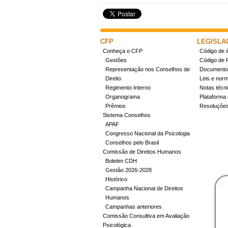
CFP
LEGISLA
Conheça o CFP
Código de é
Gestões
Código de 
Representação nos Conselhos de
Documentos
Direito
Leis e nor
Regimento Interno
Notas técn
Organograma
Plataforma 
Prêmios
Resoluçõe
Sistema Conselhos
APAF
Congresso Nacional da Psicologia
Conselhos pelo Brasil
Comissão de Direitos Humanos
Boletim CDH
Gestão 2026-2028
Histórico
Campanha Nacional de Direitos
Humanos
Campanhas anteriores
Comissão Consultiva em Avaliação
Psicológica