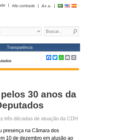
ade
A+
Alto contraste
A-
Transparência
Facebook
Twitter
WhatsApp
Email
Print
utados
pelos 30 anos da
Deputados
 as três décadas de atuação da CDH
ou presença na Câmara dos
 em 10 de dezembro em alusão ao