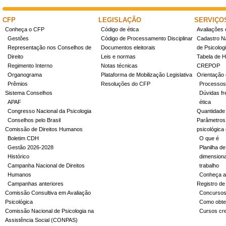
CFP
LEGISLAÇÃO
SERVIÇO
Conheça o CFP
Código de ética
Avaliações 
Gestões
Código de Processamento Disciplinar
Cadastro Na
Representação nos Conselhos de
Documentos eleitorais
de Psicolog
Direito
Leis e normas
Tabela de H
Regimento Interno
Notas técnicas
CREPOP
Organograma
Plataforma de Mobilização Legislativa
Orientação 
Prêmios
Resoluções do CFP
Processos
Sistema Conselhos
Dúvidas fr
APAF
ética
Congresso Nacional da Psicologia
Quantidade
Conselhos pelo Brasil
Parâmetros 
Comissão de Direitos Humanos
psicológica
Boletim CDH
O que é
Gestão 2026-2028
Planilha de
Histórico
dimensiona
Campanha Nacional de Direitos
trabalho
Humanos
Conheça a
Campanhas anteriores
Registro de
Comissão Consultiva em Avaliação
Concurso
Psicológica
Como obter
Comissão Nacional de Psicologia na
Cursos cr
Assistência Social (CONPAS)