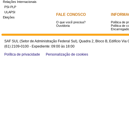
Relações Internacionais
PSI-PLP
ULAPSI
FALE CONOSCO
INFORMA
Eleições
O que você precisa?
Política de p
Ouvidoria
Política de c
Encarregado
SAF SUL (Setor de Administração Federal Sul), Quadra 2, Bloco B, Edifício Via O
(61) 2109-0100 - Expediente: 09:00 às 18:00
Política de privacidade
Personalização de cookies