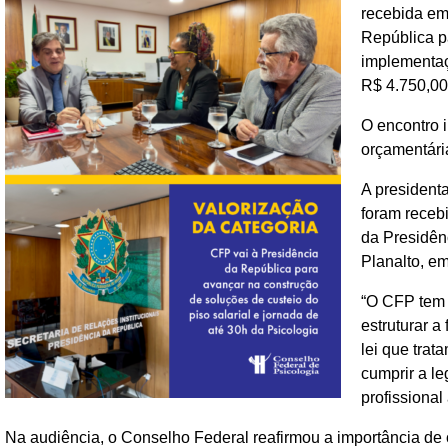
recebida em
República pa
implementaç
R$ 4.750,00 
O encontro i
orçamentária
A presidenta
foram recebi
da Presidên
Planalto, em
“O CFP tem r
estruturar a
lei que tra
cumprir a le
profissional
Na audiência, o Conselho Federal reafirmou a importância de c