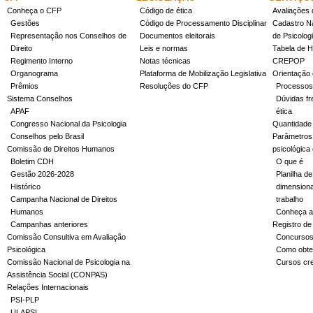
Conheça o CFP
Código de ética
Avaliações 
Gestões
Código de Processamento Disciplinar
Cadastro Na
Representação nos Conselhos de
Documentos eleitorais
de Psicolog
Direito
Leis e normas
Tabela de H
Regimento Interno
Notas técnicas
CREPOP
Organograma
Plataforma de Mobilização Legislativa
Orientação 
Prêmios
Resoluções do CFP
Processos
Sistema Conselhos
Dúvidas fr
APAF
ética
Congresso Nacional da Psicologia
Quantidade
Conselhos pelo Brasil
Parâmetros 
Comissão de Direitos Humanos
psicológica
Boletim CDH
O que é
Gestão 2026-2028
Planilha de
Histórico
dimensiona
Campanha Nacional de Direitos
trabalho
Humanos
Conheça a
Campanhas anteriores
Registro de
Comissão Consultiva em Avaliação
Concurso
Psicológica
Como obter
Comissão Nacional de Psicologia na
Cursos cr
Assistência Social (CONPAS)
Relações Internacionais
PSI-PLP
ULAPSI