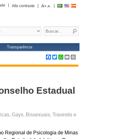
ade
A+
Alto contraste
A-
Transparência
Facebook
Twitter
WhatsApp
Email
Print
onselho Estadual
cas, Gays, Bissexuais, Travestis e
ho Regional de Psicologia de Minas