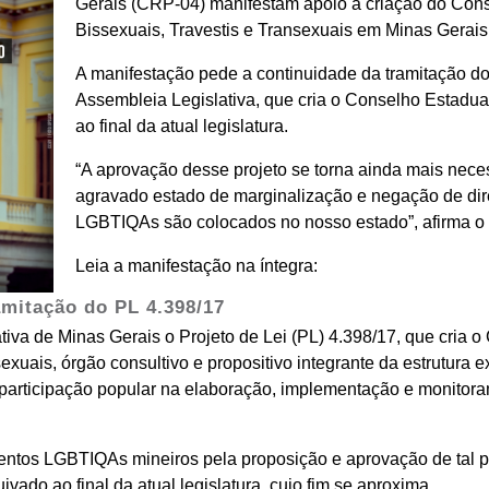
Gerais (CRP-04) manifestam apoio à criação do Cons
Bissexuais, Travestis e Transexuais em Minas Gerais
A manifestação pede a continuidade da tramitação d
Assembleia Legislativa, que cria o Conselho Estadual
ao final da atual legislatura.
“A aprovação desse projeto se torna ainda mais nece
agravado estado de marginalização e negação de dir
LGBTIQAs são colocados no nosso estado”, afirma o 
Leia a manifestação na íntegra:
amitação do PL 4.398/17
tiva de Minas Gerais o Projeto de Lei (PL) 4.398/17, que cria 
exuais, órgão consultivo e propositivo integrante da estrutura
da participação popular na elaboração, implementação e monitora
entos LGBTIQAs mineiros pela proposição e aprovação de tal pr
ivado ao final da atual legislatura, cujo fim se aproxima.