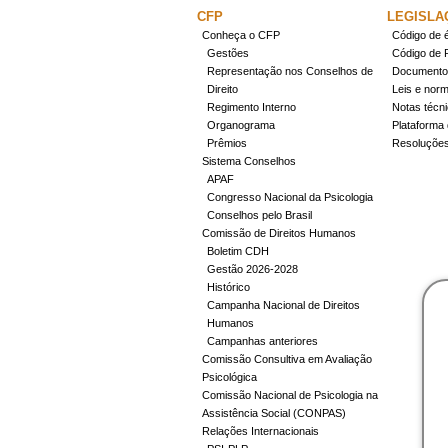
CFP
LEGISLA
Conheça o CFP
Código de é
Gestões
Código de 
Representação nos Conselhos de
Documentos
Direito
Leis e nor
Regimento Interno
Notas técn
Organograma
Plataforma 
Prêmios
Resoluçõe
Sistema Conselhos
APAF
Congresso Nacional da Psicologia
Conselhos pelo Brasil
Comissão de Direitos Humanos
Boletim CDH
Gestão 2026-2028
Histórico
Campanha Nacional de Direitos
Humanos
Campanhas anteriores
Comissão Consultiva em Avaliação
Psicológica
Comissão Nacional de Psicologia na
Assistência Social (CONPAS)
Relações Internacionais