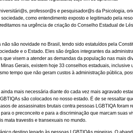
niversitári@s, professor@s e pesquisador@s da Psicologia, or
 à sociedade, como entendimento exposto e legitimado pela res
reditamos na urgência de criação do Conselho Estadual de Lésb
 não são novidade no Brasil, tendo sido estatuídos pela Cons
 sociedade e o Estado. Eles são órgãos integrantes da administ
das que visem a atender as demandas da população nas mais di
Minas Gerais, existem hoje 33 conselhos estaduais, inclusive 
mo tempo que não geram custos à administração pública, poss
a ainda mais necessária diante do cada vez mais agravado est
 LGBTIQAs são colocados no nosso estado. É de se ressaltar q
casos de assassinatos brutais contra pessoas LGBTIQA foram re
para o preconceito e para a discriminação que marcam suas viv
is mata travestis e transexuais no mundo.
 trágico destino legado às pessoas LGBTIQAs mineiras. O abando