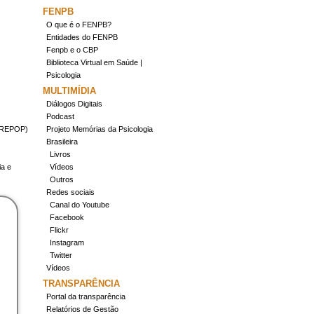
FENPB
O que é o FENPB?
Entidades do FENPB
Fenpb e o CBP
Biblioteca Virtual em Saúde |
Psicologia
MULTIMÍDIA
Diálogos Digitais
Podcast
(CREPOP)
Projeto Memórias da Psicologia
Brasileira
Livros
ia e
Vídeos
Outros
Redes sociais
Canal do Youtube
Facebook
Flickr
Instagram
Twitter
Vídeos
TRANSPARÊNCIA
Portal da transparência
Relatórios de Gestão