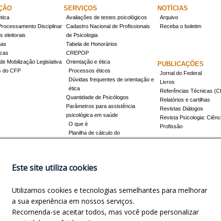
ÇÃO
SERVIÇOS
NOTÍCIAS
tica
Avaliações de testes psicológicos
Arquivo
Processamento Disciplinar
Cadastro Nacional de Profissionais
Receba o boletim
 eleitorais
de Psicologia
mas
Tabela de Honorários
icas
CREPOP
de Mobilização Legislativa
Orientação e ética
PUBLICAÇÕES
s do CFP
Processos éticos
Jornal do Federal
Dúvidas frequentes de orientação e
Livros
ética
Referências Técnicas 
Quantidade de Psicólogos
Relatórios e cartilhas
Parâmetros para assistência
Revistas Diálogos
psicológica em saúde
Revista Psicologia: Ciênc
O que é
Profissão
Planilha de cálculo do
dimensionamento da força de
trabalho
Conheça a resolução 17/2022
Este site utiliza cookies
Registro de Especialista
Concursos
Como obter o título
Utilizamos cookies e tecnologias semelhantes para melhorar
Cursos credenciados
EVENTOS
a sua experiência em nossos serviços.
Promovidos pelo CFP
Recomenda-se aceitar todos, mas você pode personalizar
Apoio e Patrocínio