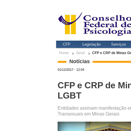
CFP
Legislação
Serviços
Home
Geral
CFP e CRP de Minas Ge
Notícias
01/12/2017 - 12:04
CFP e CRP de Min
LGBT
Entidades assinam manifestação em 
Transexuais em Minas Gerais