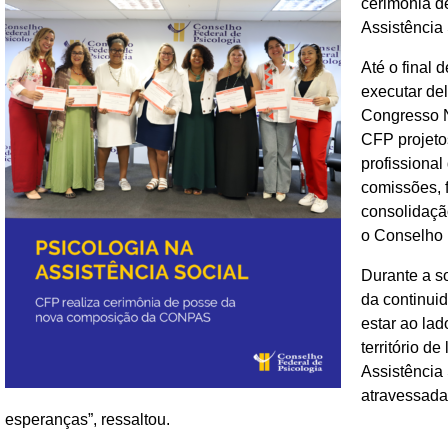
cerimônia d
Assistência
Até o final 
executar del
Congresso N
CFP projeto
profissional
comissões, f
consolidaçã
o Conselho 
Durante a so
da continui
estar ao la
território d
Assistência 
atravessada
esperanças”, ressaltou.