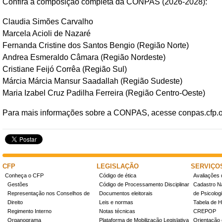
Confira a composição completa da CONPAS (2026-2028):
Claudia Simões Carvalho
Marcela Acioli de Nazaré
Fernanda Cristine dos Santos Bengio (Região Norte)
Andrea Esmeraldo Câmara (Região Nordeste)
Cristiane Feijó Corrêa (Região Sul)
Márcia Márcia Mansur Saadallah (Região Sudeste)
Maria Izabel Cruz Padilha Ferreira (Região Centro-Oeste)
Para mais informações sobre a CONPAS, acesse conpas.cfp.o
CFP
LEGISLAÇÃO
SERVIÇO
Conheça o CFP
Código de ética
Avaliações 
Gestões
Código de Processamento Disciplinar
Cadastro Na
Representação nos Conselhos de
Documentos eleitorais
de Psicolog
Direito
Leis e normas
Tabela de H
Regimento Interno
Notas técnicas
CREPOP
Organograma
Plataforma de Mobilização Legislativa
Orientação 