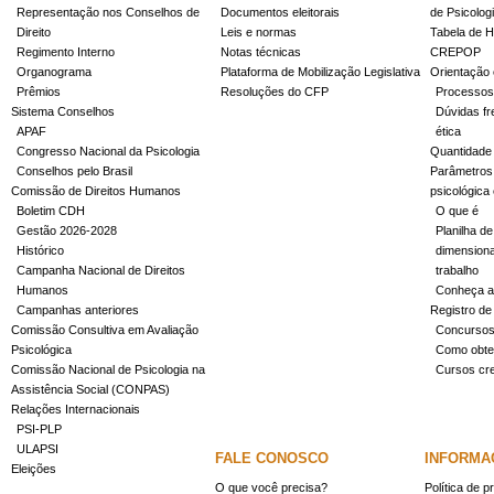
Representação nos Conselhos de
Documentos eleitorais
de Psicolog
Direito
Leis e normas
Tabela de H
Regimento Interno
Notas técnicas
CREPOP
Organograma
Plataforma de Mobilização Legislativa
Orientação 
Prêmios
Resoluções do CFP
Processos
Sistema Conselhos
Dúvidas fr
APAF
ética
Congresso Nacional da Psicologia
Quantidade
Conselhos pelo Brasil
Parâmetros 
Comissão de Direitos Humanos
psicológica
Boletim CDH
O que é
Gestão 2026-2028
Planilha de
Histórico
dimensiona
Campanha Nacional de Direitos
trabalho
Humanos
Conheça a
Campanhas anteriores
Registro de
Comissão Consultiva em Avaliação
Concurso
Psicológica
Como obter
Comissão Nacional de Psicologia na
Cursos cr
Assistência Social (CONPAS)
Relações Internacionais
PSI-PLP
ULAPSI
FALE CONOSCO
INFORMA
Eleições
O que você precisa?
Política de p