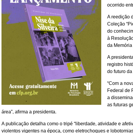
ocorrido en
A reedição 
Coleção “Pio
do conhecime
à Resolução
da Memória d
A president
registro his
do futuro da
“Com a nova
Federal de 
a dissemina
as futuras 
área”, afirma a presidenta.
A publicação detalha como o tripé “liberdade, atividade e afe
violentos vigentes na época, como eletrochoques e lobotomias