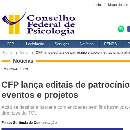
Início
Mapa do site
CFP
Legislação
Serviços
Notícias
FENPB
P
Home
Geral
CFP lança editais de patrocínio e apoio institucional a at
Notícias
27/03/2024 - 10:39
CFP lança editais de patrocínio 
eventos e projetos
Ação se destina à parceria com entidades sem fins lucrativos
diretrizes do TCU
Fonte: Gerência de Comunicação