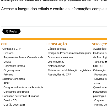
‌Acesse a íntegra dos editais e confira as informações comple
CFP
LEGISLAÇÃO
SERVIÇO
Conheça o CFP
Código de ética
Avaliações 
Gestões
Código de Processamento Disciplinar
Cadastro Na
Representação nos Conselhos de
Documentos eleitorais
de Psicolog
Direito
Leis e normas
Tabela de H
Regimento Interno
Notas técnicas
CREPOP
Organograma
Plataforma de Mobilização Legislativa
Orientação 
Prêmios
Resoluções do CFP
Processos
Sistema Conselhos
Dúvidas fr
APAF
ética
Congresso Nacional da Psicologia
Quantidade
Conselhos pelo Brasil
Parâmetros 
Comissão de Direitos Humanos
psicológica
Boletim CDH
O que é
Gestão 2026-2028
Planilha de