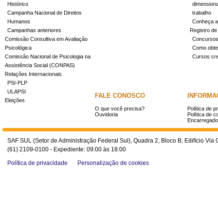
Histórico
dimensiona
Campanha Nacional de Direitos
trabalho
Humanos
Conheça a
Campanhas anteriores
Registro de
Comissão Consultiva em Avaliação
Concurso
Psicológica
Como obter
Comissão Nacional de Psicologia na
Cursos cr
Assistência Social (CONPAS)
Relações Internacionais
PSI-PLP
ULAPSI
FALE CONOSCO
INFORMA
Eleições
O que você precisa?
Política de p
Ouvidoria
Política de c
Encarregado
SAF SUL (Setor de Administração Federal Sul), Quadra 2, Bloco B, Edifício Via O
(61) 2109-0100 - Expediente: 09:00 às 18:00
Política de privacidade
Personalização de cookies