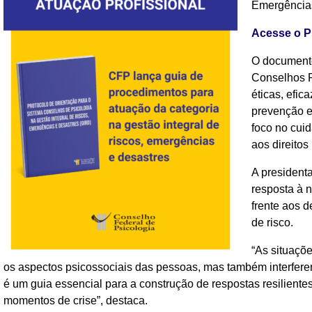
Emergências
Acesse o P
O documento 
Conselhos R
éticas, efi
prevenção e 
foco no cui
aos direito
A president
resposta à 
frente aos 
de risco.
“As situaçõ
os aspectos psicossociais das pessoas, mas também interfere
é um guia essencial para a construção de respostas resilient
momentos de crise”, destaca.