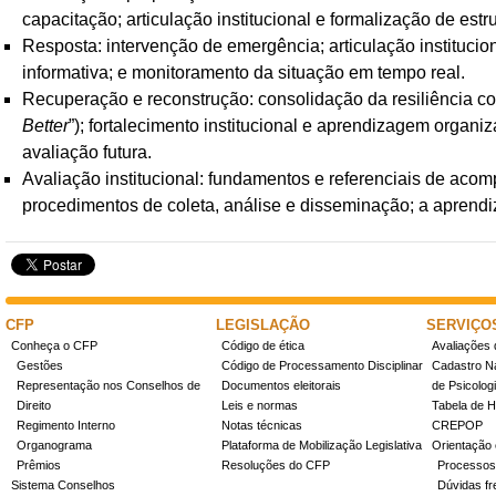
capacitação; articulação institucional e formalização de estr
Resposta: intervenção de emergência; articulação instituciona
informativa; e monitoramento da situação em tempo real.
Recuperação e reconstrução: consolidação da resiliência com
Better
”); fortalecimento institucional e aprendizagem orga
avaliação futura.
Avaliação institucional: fundamentos e referenciais de aco
procedimentos de coleta, análise e disseminação; a aprendiz
CFP
LEGISLAÇÃO
SERVIÇO
Conheça o CFP
Código de ética
Avaliações 
Gestões
Código de Processamento Disciplinar
Cadastro Na
Representação nos Conselhos de
Documentos eleitorais
de Psicolog
Direito
Leis e normas
Tabela de H
Regimento Interno
Notas técnicas
CREPOP
Organograma
Plataforma de Mobilização Legislativa
Orientação 
Prêmios
Resoluções do CFP
Processos
Sistema Conselhos
Dúvidas fr