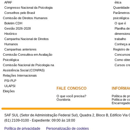
APAF
ética
Congresso Nacional da Psicologia
Quantidade
Conselhos pelo Brasil
Parâmetros 
Comissão de Direitos Humanos
psicológica
Boletim CDH
O que é
Gestão 2026-2028
Planilha de
Histórico
dimensiona
Campanha Nacional de Direitos
trabalho
Humanos
Conheça a
Campanhas anteriores
Registro de
Comissão Consultiva em Avaliação
Concurso
Psicológica
Como obter
Comissão Nacional de Psicologia na
Cursos cr
Assistência Social (CONPAS)
Relações Internacionais
PSI-PLP
ULAPSI
FALE CONOSCO
INFORMA
Eleições
O que você precisa?
Política de p
Ouvidoria
Política de c
Encarregado
SAF SUL (Setor de Administração Federal Sul), Quadra 2, Bloco B, Edifício Via O
(61) 2109-0100 - Expediente: 09:00 às 18:00
Política de privacidade
Personalização de cookies