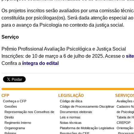
Os projetos inscritos serão avaliados por uma comissão técn
constituída por psicólogas(os). Será dada atenção especial ao 
para o avanço da Psicologia no contexto da justiça social.
Serviço
Prêmio Profissional Avaliação Psicológica e Justiça Social
Inscrições: de 10 de março a 6 de julho de 2025. Acesse o
sit
Confira a
íntegra do edital
CFP
LEGISLAÇÃO
SERVIÇO
Conheça o CFP
Código de ética
Avaliações 
Gestões
Código de Processamento Disciplinar
Cadastro Na
Representação nos Conselhos de
Documentos eleitorais
de Psicolog
Direito
Leis e normas
Tabela de H
Regimento Interno
Notas técnicas
CREPOP
Organograma
Plataforma de Mobilização Legislativa
Orientação 
Prêmios
Resoluções do CFP
Processos