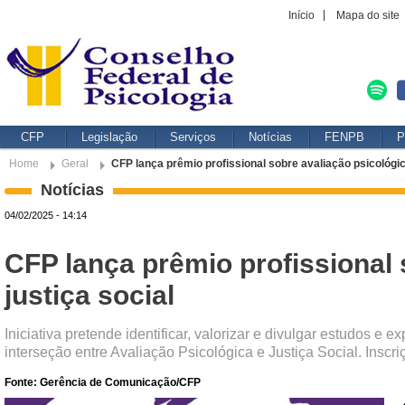
Início
Mapa do site
CFP
Legislação
Serviços
Notícias
FENPB
P
Home
Geral
CFP lança prêmio profissional sobre avaliação psicológica
Notícias
04/02/2025 - 14:14
CFP lança prêmio profissional 
justiça social
Iniciativa pretende identificar, valorizar e divulgar estudos
interseção entre Avaliação Psicológica e Justiça Social. Inscri
Fonte: Gerência de Comunicação/CFP