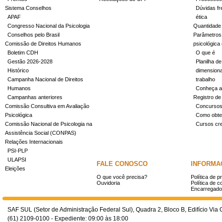
Sistema Conselhos
Dúvidas fr
APAF
ética
Congresso Nacional da Psicologia
Quantidade
Conselhos pelo Brasil
Parâmetros 
Comissão de Direitos Humanos
psicológica
Boletim CDH
O que é
Gestão 2026-2028
Planilha de
Histórico
dimensiona
Campanha Nacional de Direitos
trabalho
Humanos
Conheça a
Campanhas anteriores
Registro de
Comissão Consultiva em Avaliação
Concurso
Psicológica
Como obter
Comissão Nacional de Psicologia na
Cursos cr
Assistência Social (CONPAS)
Relações Internacionais
PSI-PLP
ULAPSI
FALE CONOSCO
INFORMA
Eleições
O que você precisa?
Política de p
Ouvidoria
Política de c
Encarregado
SAF SUL (Setor de Administração Federal Sul), Quadra 2, Bloco B, Edifício Via O
(61) 2109-0100 - Expediente: 09:00 às 18:00