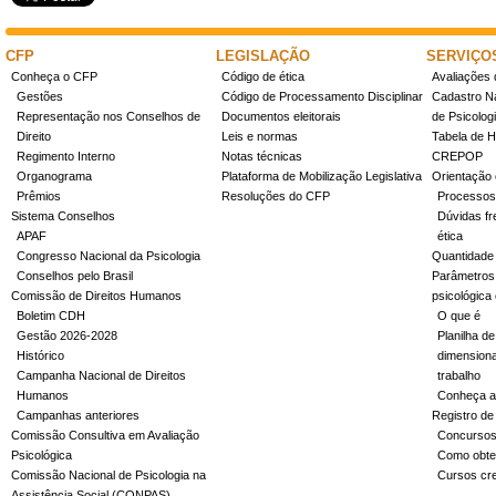
CFP
LEGISLAÇÃO
SERVIÇO
Conheça o CFP
Código de ética
Avaliações 
Gestões
Código de Processamento Disciplinar
Cadastro Na
Representação nos Conselhos de
Documentos eleitorais
de Psicolog
Direito
Leis e normas
Tabela de H
Regimento Interno
Notas técnicas
CREPOP
Organograma
Plataforma de Mobilização Legislativa
Orientação 
Prêmios
Resoluções do CFP
Processos
Sistema Conselhos
Dúvidas fr
APAF
ética
Congresso Nacional da Psicologia
Quantidade
Conselhos pelo Brasil
Parâmetros 
Comissão de Direitos Humanos
psicológica
Boletim CDH
O que é
Gestão 2026-2028
Planilha de
Histórico
dimensiona
Campanha Nacional de Direitos
trabalho
Humanos
Conheça a
Campanhas anteriores
Registro de
Comissão Consultiva em Avaliação
Concurso
Psicológica
Como obter
Comissão Nacional de Psicologia na
Cursos cr
Assistência Social (CONPAS)