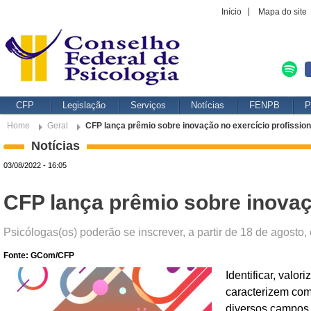
Início
Mapa do site
CFP
Legislação
Serviços
Notícias
FENPB
P
Home
Geral
CFP lança prêmio sobre inovação no exercício profission
Notícias
03/08/2022 - 16:05
CFP lança prêmio sobre inovaçã
Psicólogas(os) poderão se inscrever, a partir de 18 de agosto,
Fonte: GCom/CFP
Identificar, valo
caracterizem co
diversos campos 