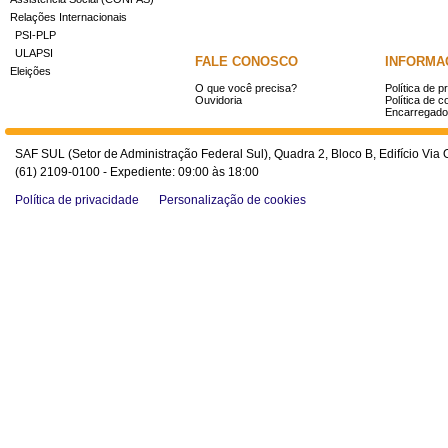
Relações Internacionais
PSI-PLP
ULAPSI
FALE CONOSCO
INFORMA
Eleições
O que você precisa?
Política de p
Ouvidoria
Política de c
Encarregado
SAF SUL (Setor de Administração Federal Sul), Quadra 2, Bloco B, Edifício Via O
(61) 2109-0100 - Expediente: 09:00 às 18:00
Política de privacidade
Personalização de cookies