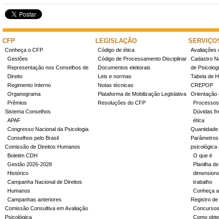
CFP
LEGISLAÇÃO
SERVIÇO
Conheça o CFP
Código de ética
Avaliações 
Gestões
Código de Processamento Disciplinar
Cadastro Na
Representação nos Conselhos de
Documentos eleitorais
de Psicolog
Direito
Leis e normas
Tabela de H
Regimento Interno
Notas técnicas
CREPOP
Organograma
Plataforma de Mobilização Legislativa
Orientação 
Prêmios
Resoluções do CFP
Processos
Sistema Conselhos
Dúvidas fr
APAF
ética
Congresso Nacional da Psicologia
Quantidade
Conselhos pelo Brasil
Parâmetros 
Comissão de Direitos Humanos
psicológica
Boletim CDH
O que é
Gestão 2026-2028
Planilha de
Histórico
dimensiona
Campanha Nacional de Direitos
trabalho
Humanos
Conheça a
Campanhas anteriores
Registro de
Comissão Consultiva em Avaliação
Concurso
Psicológica
Como obter