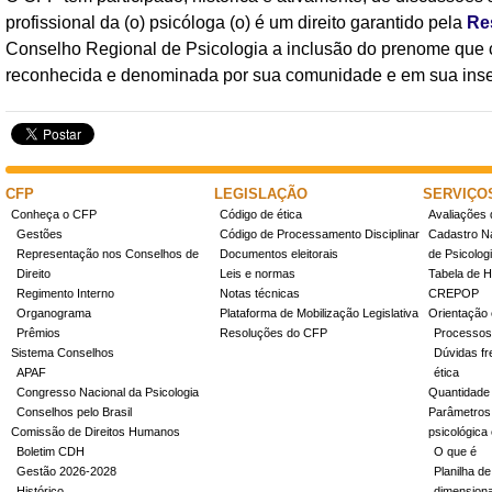
profissional da (o) psicóloga (o) é um direito garantido pela
Re
Conselho Regional de Psicologia a inclusão do prenome que c
reconhecida e denominada por sua comunidade e em sua inser
CFP
LEGISLAÇÃO
SERVIÇO
Conheça o CFP
Código de ética
Avaliações 
Gestões
Código de Processamento Disciplinar
Cadastro Na
Representação nos Conselhos de
Documentos eleitorais
de Psicolog
Direito
Leis e normas
Tabela de H
Regimento Interno
Notas técnicas
CREPOP
Organograma
Plataforma de Mobilização Legislativa
Orientação 
Prêmios
Resoluções do CFP
Processos
Sistema Conselhos
Dúvidas fr
APAF
ética
Congresso Nacional da Psicologia
Quantidade
Conselhos pelo Brasil
Parâmetros 
Comissão de Direitos Humanos
psicológica
Boletim CDH
O que é
Gestão 2026-2028
Planilha de
Histórico
dimensiona