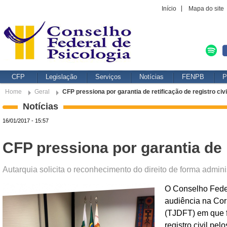
Início
Mapa do site
CFP
Legislação
Serviços
Notícias
FENPB
P
Home
Geral
CFP pressiona por garantia de retificação de registro civi
Notícias
16/01/2017 - 15:57
CFP pressiona por garantia de r
Autarquia solicita o reconhecimento do direito de forma admini
O Conselho Federa
audiência na Corr
(TJDFT) em que f
registro civil pel