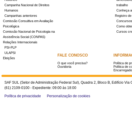
Campanha Nacional de Direitos
trabalho
Humanos
Conheça a
Campanhas anteriores
Registro de
Comissão Consultiva em Avaliação
Concurso
Psicológica
Como obter
Comissão Nacional de Psicologia na
Cursos cr
Assistência Social (CONPAS)
Relações Internacionais
PSI-PLP
ULAPSI
FALE CONOSCO
INFORMA
Eleições
O que você precisa?
Política de p
Ouvidoria
Política de c
Encarregado
SAF SUL (Setor de Administração Federal Sul), Quadra 2, Bloco B, Edifício Via O
(61) 2109-0100 - Expediente: 09:00 às 18:00
Política de privacidade
Personalização de cookies