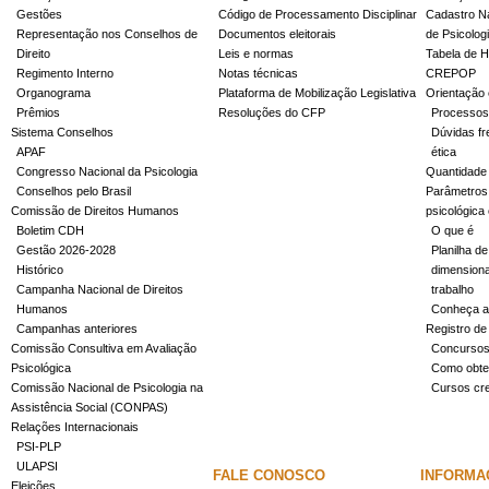
Gestões
Código de Processamento Disciplinar
Cadastro Na
Representação nos Conselhos de
Documentos eleitorais
de Psicolog
Direito
Leis e normas
Tabela de H
Regimento Interno
Notas técnicas
CREPOP
Organograma
Plataforma de Mobilização Legislativa
Orientação 
Prêmios
Resoluções do CFP
Processos
Sistema Conselhos
Dúvidas fr
APAF
ética
Congresso Nacional da Psicologia
Quantidade
Conselhos pelo Brasil
Parâmetros 
Comissão de Direitos Humanos
psicológica
Boletim CDH
O que é
Gestão 2026-2028
Planilha de
Histórico
dimensiona
Campanha Nacional de Direitos
trabalho
Humanos
Conheça a
Campanhas anteriores
Registro de
Comissão Consultiva em Avaliação
Concurso
Psicológica
Como obter
Comissão Nacional de Psicologia na
Cursos cr
Assistência Social (CONPAS)
Relações Internacionais
PSI-PLP
ULAPSI
FALE CONOSCO
INFORMA
Eleições