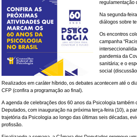
regulamentação d
Na segunda-feira 
diálogos sobre t
Os encontros col
campanha “Racism
interseccionalida
pandemia da Covid
sanitária; e o es
social (discussã
Realizados em caráter híbrido, os debates acontecem até o di
CFP (confira a programação ao final).
A agenda de celebrações dos 60 anos da Psicologia também c
Deputados, com inauguração na próxima terça-feira (10), a par
trajetória da Psicologia ao longo das últimas seis décadas, evi
profissão.
Finalizando a semana, a Câmara dos Deputados promove uma