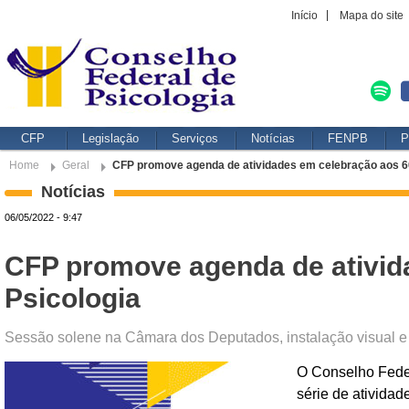
Início
Mapa do site
CFP
Legislação
Serviços
Notícias
FENPB
P
Home
Geral
CFP promove agenda de atividades em celebração aos 60
Notícias
06/05/2022 - 9:47
CFP promove agenda de ativid
Psicologia
Sessão solene na Câmara dos Deputados, instalação visual e s
O Conselho Fede
série de ativida