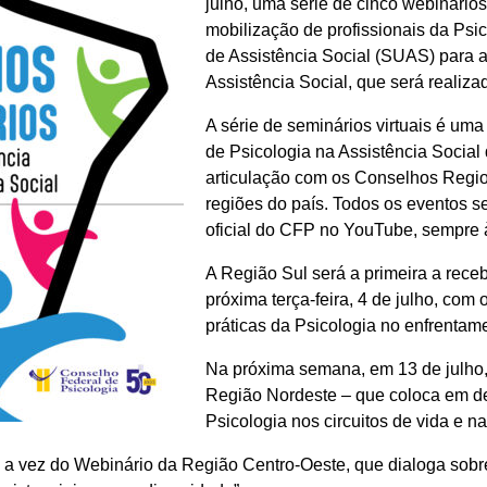
julho, uma série de cinco webinário
mobilização de profissionais da Psi
de Assistência Social (SUAS) para 
Assistência Social, que será realiz
A série de seminários virtuais é uma
de Psicologia na Assistência Soci
articulação com os Conselhos Regio
regiões do país. Todos os eventos se
oficial do CFP no YouTube, sempre 
A Região Sul será a primeira a rece
próxima terça-feira, 4 de julho, co
práticas da Psicologia no enfrentame
Na próxima semana, em 13 de julho,
Região Nordeste – que coloca em d
Psicologia nos circuitos de vida e n
 a vez do Webinário da Região Centro-Oeste, que dialoga sob