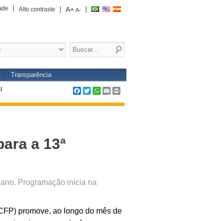
ade
A+
Alto contraste
A-
Transparência
l
Facebook
Twitter
WhatsApp
Email
Print
ara a 13ª
 ano. Programação inicia na
(CFP) promove, ao longo do mês de