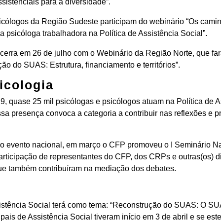
ssistenciais para a diversidade”.
sicólogos da Região Sudeste participam do webinário “Os cami
 psicóloga trabalhadora na Política de Assistência Social”.
encerra em 26 de julho com o Webinário da Região Norte, que fa
ção do SUAS: Estrutura, financiamento e territórios”.
icologia
quase 25 mil psicólogas e psicólogos atuam na Política de As
 dessa presença convoca a categoria a contribuir nas reflexões e
.
o evento nacional, em março o CFP promoveu o I Seminário Na
rticipação de representantes do CFP, dos CRPs e outras(os) d
e também contribuíram na mediação dos debates.
sistência Social terá como tema: “Reconstrução do SUAS: O 
is de Assistência Social tiveram início em 3 de abril e se este