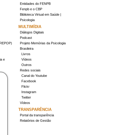
Entidades do FENPB
Fenpb e o CBP
Biblioteca Virtual em Saúde |
Psicologia
MULTIMÍDIA
Diálogos Digitais
Podcast
(CREPOP)
Projeto Memórias da Psicologia
Brasileira
Livros
ia e
Vídeos
Outros
Redes sociais
Canal do Youtube
Facebook
Flickr
Instagram
Twitter
Vídeos
TRANSPARÊNCIA
Portal da transparência
Relatórios de Gestão