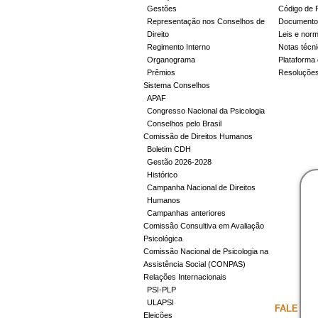
Gestões
Código de 
Representação nos Conselhos de
Documentos
Direito
Leis e nor
Regimento Interno
Notas técn
Organograma
Plataforma 
Prêmios
Resoluçõe
Sistema Conselhos
APAF
Congresso Nacional da Psicologia
Conselhos pelo Brasil
Comissão de Direitos Humanos
Boletim CDH
Gestão 2026-2028
Histórico
Campanha Nacional de Direitos
Humanos
Campanhas anteriores
Comissão Consultiva em Avaliação
Psicológica
Comissão Nacional de Psicologia na
Assistência Social (CONPAS)
Relações Internacionais
PSI-PLP
ULAPSI
FALE CO
Eleições