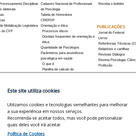
Processamento Disciplinar
Cadastro Nacional de Profissionais
Receba o boletim
 eleitorais
de Psicologia
mas
Tabela de Honorários
icas
CREPOP
de Mobilização Legislativa
Orientação e ética
PUBLICAÇÕES
s do CFP
Processos éticos
Jornal do Federal
Dúvidas frequentes de orientação e
Livros
ética
Referências Técnicas 
Quantidade de Psicólogos
Relatórios e cartilhas
Parâmetros para assistência
Revistas Diálogos
psicológica em saúde
Revista Psicologia: Ciênc
O que é
Profissão
Planilha de cálculo do
dimensionamento da força de
trabalho
Conheça a resolução 17/2022
Este site utiliza cookies
Registro de Especialista
Concursos
Como obter o título
Utilizamos cookies e tecnologias semelhantes para melhorar
Cursos credenciados
EVENTOS
a sua experiência em nossos serviços.
Promovidos pelo CFP
Recomenda-se aceitar todos, mas você pode personalizar
Apoio e Patrocínio
quais deles você irá aceitar.
NOSCO
INFORMAÇÕES LEGAIS
Política de Cookies