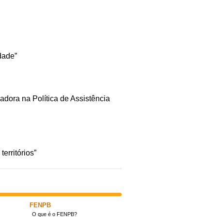
dade”
adora na Política de Assistência
erritórios”
FENPB
O que é o FENPB?