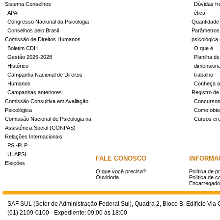
Sistema Conselhos
Dúvidas fr
APAF
ética
Congresso Nacional da Psicologia
Quantidade
Conselhos pelo Brasil
Parâmetros 
Comissão de Direitos Humanos
psicológica
Boletim CDH
O que é
Gestão 2026-2028
Planilha de
Histórico
dimensiona
Campanha Nacional de Direitos
trabalho
Humanos
Conheça a
Campanhas anteriores
Registro de
Comissão Consultiva em Avaliação
Concurso
Psicológica
Como obter
Comissão Nacional de Psicologia na
Cursos cr
Assistência Social (CONPAS)
Relações Internacionais
PSI-PLP
ULAPSI
FALE CONOSCO
INFORMA
Eleições
O que você precisa?
Política de p
Ouvidoria
Política de c
Encarregado
SAF SUL (Setor de Administração Federal Sul), Quadra 2, Bloco B, Edifício Via O
(61) 2109-0100 - Expediente: 09:00 às 18:00