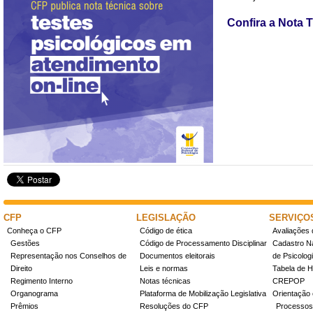
Confira a Nota 
CFP
LEGISLAÇÃO
SERVIÇO
Conheça o CFP
Código de ética
Avaliações 
Gestões
Código de Processamento Disciplinar
Cadastro Na
Representação nos Conselhos de
Documentos eleitorais
de Psicolog
Direito
Leis e normas
Tabela de H
Regimento Interno
Notas técnicas
CREPOP
Organograma
Plataforma de Mobilização Legislativa
Orientação 
Prêmios
Resoluções do CFP
Processos