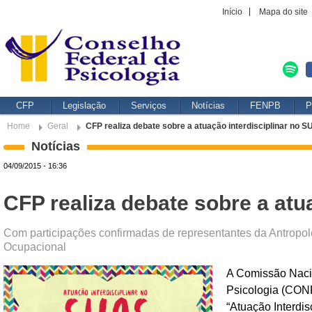
Início
Mapa do site
CFP
Legislação
Serviços
Notícias
FENPB
P
Home
Geral
CFP realiza debate sobre a atuação interdisciplinar no 
Notícias
04/09/2015 - 16:36
CFP realiza debate sobre a atu
Com participações confirmadas de representantes da Antropolo
Ocupacional
A Comissão Nacio
Psicologia (CONP
“Atuação Interdi