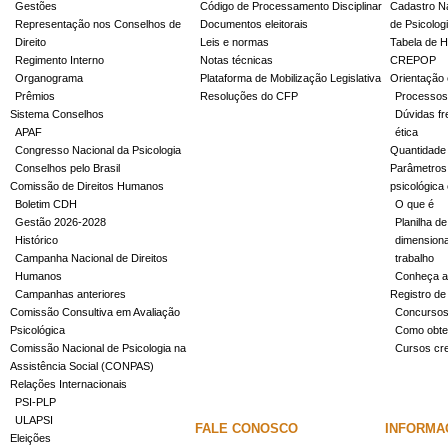
Gestões
Código de Processamento Disciplinar
Cadastro Na
Representação nos Conselhos de
Documentos eleitorais
de Psicolog
Direito
Leis e normas
Tabela de H
Regimento Interno
Notas técnicas
CREPOP
Organograma
Plataforma de Mobilização Legislativa
Orientação 
Prêmios
Resoluções do CFP
Processos
Sistema Conselhos
Dúvidas fr
APAF
ética
Congresso Nacional da Psicologia
Quantidade
Conselhos pelo Brasil
Parâmetros 
Comissão de Direitos Humanos
psicológica
Boletim CDH
O que é
Gestão 2026-2028
Planilha de
Histórico
dimensiona
Campanha Nacional de Direitos
trabalho
Humanos
Conheça a
Campanhas anteriores
Registro de
Comissão Consultiva em Avaliação
Concurso
Psicológica
Como obter
Comissão Nacional de Psicologia na
Cursos cr
Assistência Social (CONPAS)
Relações Internacionais
PSI-PLP
ULAPSI
FALE CONOSCO
INFORMA
Eleições