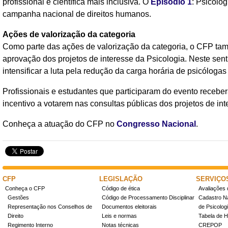
profissional e científica mais inclusiva. O
Episódio 1
: Psicolo
campanha nacional de direitos humanos.
Ações de valorização da categoria
Como parte das ações de valorização da categoria, o CFP tam
aprovação dos projetos de interesse da Psicologia. Neste sen
intensificar a luta pela redução da carga horária de psicólog
Profissionais e estudantes que participaram do evento recebe
incentivo a votarem nas consultas públicas dos projetos de int
Conheça a atuação do CFP no
Congresso Nacional
.
CFP
LEGISLAÇÃO
SERVIÇO
Conheça o CFP
Código de ética
Avaliações 
Gestões
Código de Processamento Disciplinar
Cadastro Na
Representação nos Conselhos de
Documentos eleitorais
de Psicolog
Direito
Leis e normas
Tabela de H
Regimento Interno
Notas técnicas
CREPOP