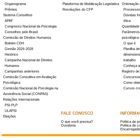
Organograma
Plataforma de Mobilização Legislativa
Orientação 
Prêmios
Resoluções do CFP
Processos
Sistema Conselhos
Dúvidas fr
APAF
ética
Congresso Nacional da Psicologia
Quantidade
Conselhos pelo Brasil
Parâmetros 
Comissão de Direitos Humanos
psicológica
Boletim CDH
O que é
Gestão 2026-2028
Planilha de
Histórico
dimensiona
Campanha Nacional de Direitos
trabalho
Humanos
Conheça a
Campanhas anteriores
Registro de
Comissão Consultiva em Avaliação
Concurso
Psicológica
Como obter
Comissão Nacional de Psicologia na
Cursos cr
Assistência Social (CONPAS)
Relações Internacionais
PSI-PLP
ULAPSI
FALE CONOSCO
INFORMA
Eleições
O que você precisa?
Política de p
Ouvidoria
Política de c
Encarregado