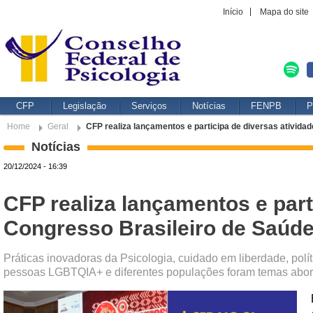
Início
Mapa do site
CFP
Legislação
Serviços
Notícias
FENPB
P
Home
Geral
CFP realiza lançamentos e participa de diversas ativida
Notícias
20/12/2024 - 16:39
CFP realiza lançamentos e part
Congresso Brasileiro de Saúde
Práticas inovadoras da Psicologia, cuidado em liberdade, polít
pessoas LGBTQIA+ e diferentes populações foram temas abo