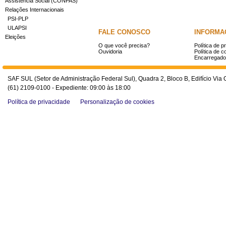
Assistência Social (CONPAS)
Relações Internacionais
PSI-PLP
ULAPSI
FALE CONOSCO
INFORMA
Eleições
O que você precisa?
Política de p
Ouvidoria
Política de c
Encarregado
SAF SUL (Setor de Administração Federal Sul), Quadra 2, Bloco B, Edifício Via O
(61) 2109-0100 - Expediente: 09:00 às 18:00
Política de privacidade
Personalização de cookies