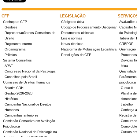
CFP
LEGISLAÇÃO
SERVIÇO
Conheça o CFP
Código de ética
Avaliações 
Gestões
Código de Processamento Disciplinar
Cadastro Na
Representação nos Conselhos de
Documentos eleitorais
de Psicolog
Direito
Leis e normas
Tabela de H
Regimento Interno
Notas técnicas
CREPOP
Organograma
Plataforma de Mobilização Legislativa
Orientação 
Prêmios
Resoluções do CFP
Processos
Sistema Conselhos
Dúvidas fr
APAF
ética
Congresso Nacional da Psicologia
Quantidade
Conselhos pelo Brasil
Parâmetros 
Comissão de Direitos Humanos
psicológica
Boletim CDH
O que é
Gestão 2026-2028
Planilha de
Histórico
dimensiona
Campanha Nacional de Direitos
trabalho
Humanos
Conheça a
Campanhas anteriores
Registro de
Comissão Consultiva em Avaliação
Concurso
Psicológica
Como obter
Comissão Nacional de Psicologia na
Cursos cr