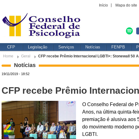
Início
Mapa do site
CFP
Legislação
Serviços
Notícias
FENPB
P
Home
Geral
CFP recebe Prêmio Internacional LGBTI+: Stonewall 50 
Notícias
19/11/2019 - 18:52
CFP recebe Prêmio Internacion
O Conselho Federal de Ps
Anos, na última quinta-fe
premiação é alusiva aos 
do movimento moderno pel
LGBTI.