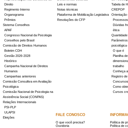
Direito
Leis e normas
Tabela de H
Regimento Interno
Notas técnicas
CREPOP
Organograma
Plataforma de Mobilização Legislativa
Orientação 
Prêmios
Resoluções do CFP
Processos
Sistema Conselhos
Dúvidas fr
APAF
ética
Congresso Nacional da Psicologia
Quantidade
Conselhos pelo Brasil
Parâmetros 
Comissão de Direitos Humanos
psicológica
Boletim CDH
O que é
Gestão 2026-2028
Planilha de
Histórico
dimensiona
Campanha Nacional de Direitos
trabalho
Humanos
Conheça a
Campanhas anteriores
Registro de
Comissão Consultiva em Avaliação
Concurso
Psicológica
Como obter
Comissão Nacional de Psicologia na
Cursos cr
Assistência Social (CONPAS)
Relações Internacionais
PSI-PLP
ULAPSI
FALE CONOSCO
INFORMA
Eleições
O que você precisa?
Política de p
Ouvidoria
Política de c