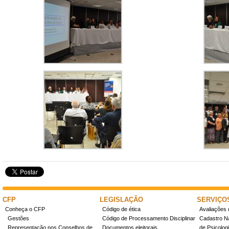
CFP
LEGISLAÇÃO
SERVIÇO
Conheça o CFP
Código de ética
Avaliações 
Gestões
Código de Processamento Disciplinar
Cadastro Na
Representação nos Conselhos de
Documentos eleitorais
de Psicolog