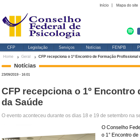
Início
Mapa do site
CFP
Legislação
Serviços
Notícias
FENPB
P
Home
Geral
CFP recepciona o 1º Encontro de Formação Profissional
Notícias
23/09/2019 - 16:01
CFP recepciona o 1º Encontro 
da Saúde
O evento aconteceu durante os dias 18 e 19 de setembro na s
O Conselho Fede
o 1° Encontro de