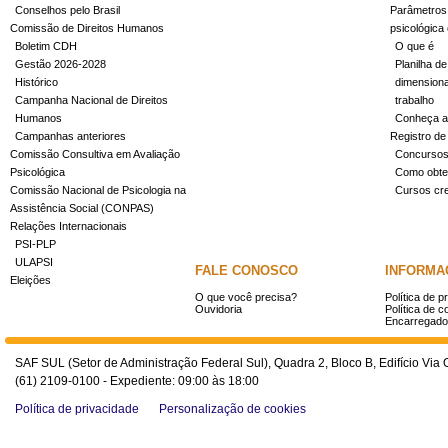
Conselhos pelo Brasil
Parâmetros 
Comissão de Direitos Humanos
psicológica
Boletim CDH
O que é
Gestão 2026-2028
Planilha de
Histórico
dimensiona
Campanha Nacional de Direitos
trabalho
Humanos
Conheça a
Campanhas anteriores
Registro de
Comissão Consultiva em Avaliação
Concurso
Psicológica
Como obter
Comissão Nacional de Psicologia na
Cursos cr
Assistência Social (CONPAS)
Relações Internacionais
PSI-PLP
ULAPSI
FALE CONOSCO
INFORMA
Eleições
O que você precisa?
Política de p
Ouvidoria
Política de c
Encarregado
SAF SUL (Setor de Administração Federal Sul), Quadra 2, Bloco B, Edifício Via O
(61) 2109-0100 - Expediente: 09:00 às 18:00
Política de privacidade
Personalização de cookies