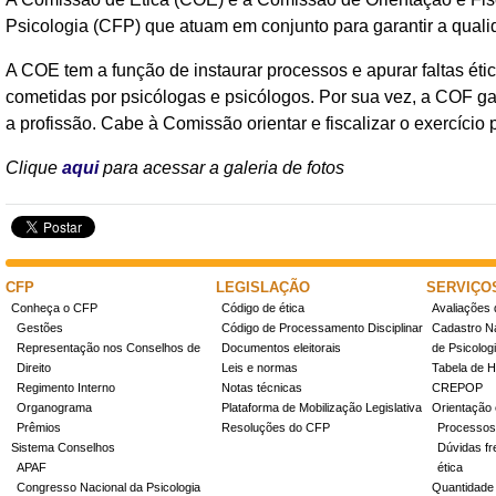
Psicologia (CFP) que atuam em conjunto para garantir a qualid
A COE tem a função de instaurar processos e apurar faltas éti
cometidas por psicólogas e psicólogos. Por sua vez, a COF g
a profissão. Cabe à Comissão orientar e fiscalizar o exercício p
Clique
aqui
para acessar a galeria de fotos
CFP
LEGISLAÇÃO
SERVIÇO
Conheça o CFP
Código de ética
Avaliações 
Gestões
Código de Processamento Disciplinar
Cadastro Na
Representação nos Conselhos de
Documentos eleitorais
de Psicolog
Direito
Leis e normas
Tabela de H
Regimento Interno
Notas técnicas
CREPOP
Organograma
Plataforma de Mobilização Legislativa
Orientação 
Prêmios
Resoluções do CFP
Processos
Sistema Conselhos
Dúvidas fr
APAF
ética
Congresso Nacional da Psicologia
Quantidade