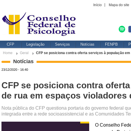
Início
Mapa do site
CFP
Legislação
Serviços
Notícias
FENPB
P
Home
Geral
CFP se posiciona contra oferta serviços à população em 
Notícias
23/12/2020 - 16:40
CFP se posiciona contra ofert
de rua em espaços violadores d
Nota pública do CFP questiona portaria do governo federal que
integrada entre a rede socioassistencial e as Comunidades Te
O Conselho Feder