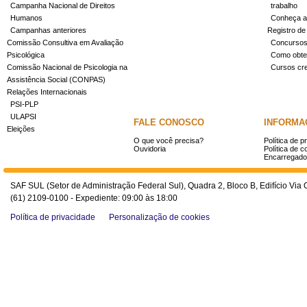
Campanha Nacional de Direitos
trabalho
Humanos
Conheça a
Campanhas anteriores
Registro de
Comissão Consultiva em Avaliação
Concurso
Psicológica
Como obter
Comissão Nacional de Psicologia na
Cursos cr
Assistência Social (CONPAS)
Relações Internacionais
PSI-PLP
ULAPSI
FALE CONOSCO
INFORMA
Eleições
O que você precisa?
Política de p
Ouvidoria
Política de c
Encarregado
SAF SUL (Setor de Administração Federal Sul), Quadra 2, Bloco B, Edifício Via O
(61) 2109-0100 - Expediente: 09:00 às 18:00
Política de privacidade
Personalização de cookies