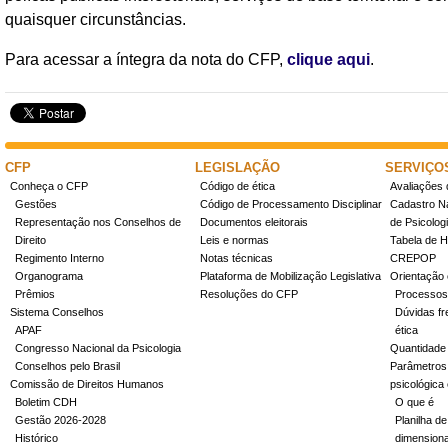
quaisquer circunstâncias.
Para acessar a íntegra da nota do CFP,
clique aqui
.
CFP
LEGISLAÇÃO
SERVIÇO
Conheça o CFP
Código de ética
Avaliações 
Gestões
Código de Processamento Disciplinar
Cadastro Na
Representação nos Conselhos de
Documentos eleitorais
de Psicolog
Direito
Leis e normas
Tabela de H
Regimento Interno
Notas técnicas
CREPOP
Organograma
Plataforma de Mobilização Legislativa
Orientação 
Prêmios
Resoluções do CFP
Processos
Sistema Conselhos
Dúvidas fr
APAF
ética
Congresso Nacional da Psicologia
Quantidade
Conselhos pelo Brasil
Parâmetros 
Comissão de Direitos Humanos
psicológica
Boletim CDH
O que é
Gestão 2026-2028
Planilha de
Histórico
dimensiona