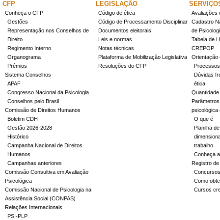
CFP
LEGISLAÇÃO
SERVIÇO
Conheça o CFP
Código de ética
Avaliações 
Gestões
Código de Processamento Disciplinar
Cadastro Na
Representação nos Conselhos de
Documentos eleitorais
de Psicolog
Direito
Leis e normas
Tabela de H
Regimento Interno
Notas técnicas
CREPOP
Organograma
Plataforma de Mobilização Legislativa
Orientação 
Prêmios
Resoluções do CFP
Processos
Sistema Conselhos
Dúvidas fr
APAF
ética
Congresso Nacional da Psicologia
Quantidade
Conselhos pelo Brasil
Parâmetros 
Comissão de Direitos Humanos
psicológica
Boletim CDH
O que é
Gestão 2026-2028
Planilha de
Histórico
dimensiona
Campanha Nacional de Direitos
trabalho
Humanos
Conheça a
Campanhas anteriores
Registro de
Comissão Consultiva em Avaliação
Concurso
Psicológica
Como obter
Comissão Nacional de Psicologia na
Cursos cr
Assistência Social (CONPAS)
Relações Internacionais
PSI-PLP