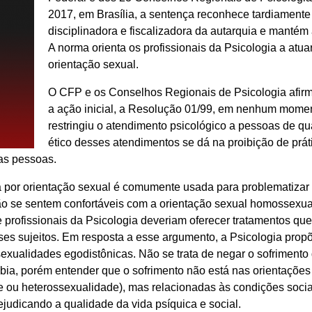
2017, em Brasília, a sentença reconhece tardiamente
disciplinadora e fiscalizadora da autarquia e manté
A norma orienta os profissionais da Psicologia a atua
orientação sexual.
O CFP e os Conselhos Regionais de Psicologia afirm
a ação inicial, a Resolução 01/99, em nenhum moment
restringiu o atendimento psicológico a pessoas de qua
ético desses atendimentos se dá na proibição de prát
as pessoas.
nia por orientação sexual é comumente usada para problematiza
não se sentem confortáveis com a orientação sexual homossexua
 profissionais da Psicologia deveriam oferecer tratamentos que
s sujeitos. Em resposta a esse argumento, a Psicologia propõe
xualidades egodistônicas. Não se trata de negar o sofriment
ia, porém entender que o sofrimento não está nas orientaçõe
 ou heterossexualidade), mas relacionadas às condições sociai
ejudicando a qualidade da vida psíquica e social.