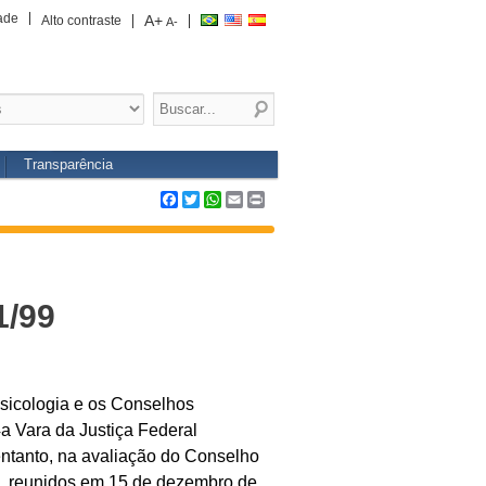
ade
A+
Alto contraste
A-
Transparência
Facebook
Twitter
WhatsApp
Email
Print
1/99
sicologia e os Conselhos
a Vara da Justiça Federal
ntanto, na avaliação do Conselho
a, reunidos em 15 de dezembro de