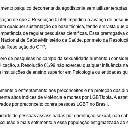
rimento psíquico decorrente da egodistonia sem utilizar terapias
ação de que a Resolução 01/99 impediria o avanço de pesquisa
em qualquer sustentação de base técnica, tendo em vista que
ompetência de regular pesquisas científicas. Essa prerrogativa
Nacional de Saúde/Ministério da Saúde, por meio da Resolu
o da Resolução do CFP.
mero de pesquisas no campo da sexualidade aumentou consider
icação, a Resolução 01/99 não exerceu qualquer influência na
as instituições de ensino superior em Psicologia ou entidades 
amente o enfrentamento aos preconceitos e na proteção dos di
esenta altos índices de violência e mortes por LGBTfobia. A est
vados por preconceito contra pessoas LGBT no Brasil.
dade de pessoas assassinadas por orientação sexual, não cabe
exclusão e mais sofrimento a essa população estigmatizada ao 