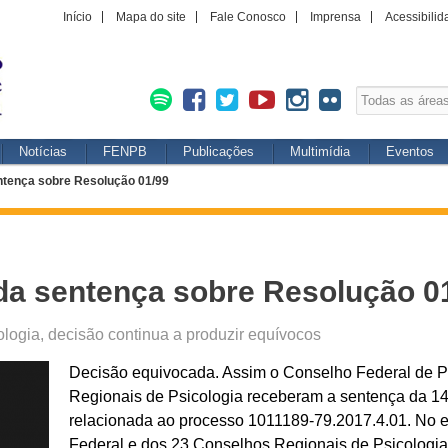
Início
Mapa do site
Fale Conosco
Imprensa
Acessibilid
Notícias
FENPB
Publicações
Multimídia
Eventos
ntença sobre Resolução 01/99
 da sentença sobre Resolução 0
logia, decisão continua a produzir equívocos
Decisão equivocada. Assim o Conselho Federal de P
Regionais de Psicologia receberam a sentença da 14
relacionada ao processo 1011189-79.2017.4.01. No e
Federal e dos 23 Conselhos Regionais de Psicologi