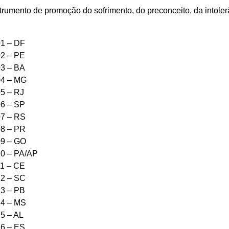
strumento de promoção do sofrimento, do preconceito, da intole
01 – DF
02 – PE
03 – BA
04 – MG
05 – RJ
06 – SP
07 – RS
08 – PR
09 – GO
10 – PA/AP
11 – CE
12 – SC
13 – PB
14 – MS
15 – AL
16 – ES