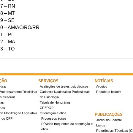
17 – RN
18 – MT
19 – SE
 20 – AM/AC/RO/RR
1 – PI
22 – MA
23 – TO
ÇÃO
SERVIÇOS
NOTÍCIAS
tica
Avaliações de testes psicológicos
Arquivo
Processamento Disciplinar
Cadastro Nacional de Profissionais
Receba o boletim
 eleitorais
de Psicologia
mas
Tabela de Honorários
icas
CREPOP
de Mobilização Legislativa
Orientação e ética
PUBLICAÇÕES
s do CFP
Processos éticos
Jornal do Federal
Dúvidas frequentes de orientação e
Livros
ética
Referências Técnicas 