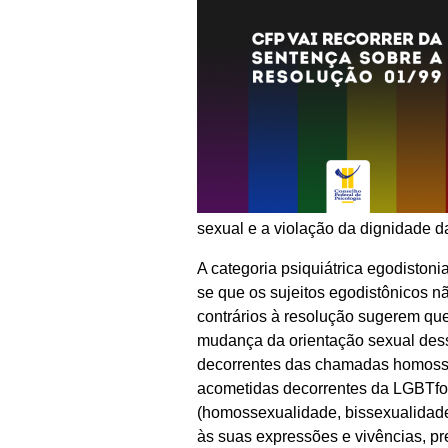
sexual e a violação da dignidade d
A categoria psiquiátrica egodisto
se que os sujeitos egodistônicos 
contrários à resolução sugerem que
mudança da orientação sexual desse
decorrentes das chamadas homosse
acometidas decorrentes da LGBTfob
(homossexualidade, bissexualidade
às suas expressões e vivências, pr