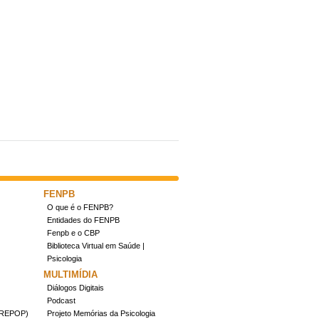
FENPB
O que é o FENPB?
Entidades do FENPB
Fenpb e o CBP
Biblioteca Virtual em Saúde |
Psicologia
MULTIMÍDIA
Diálogos Digitais
Podcast
(CREPOP)
Projeto Memórias da Psicologia