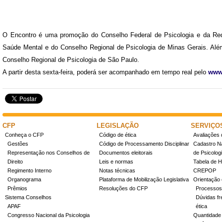
O Encontro é uma promoção do Conselho Federal de Psicologia e da Red
Saúde Mental e do Conselho Regional de Psicologia de Minas Gerais. Alé
Conselho Regional de Psicologia de São Paulo.
A partir desta sexta-feira, poderá ser acompanhado em tempo real pelo
www.
CFP
LEGISLAÇÃO
SERVIÇO
Conheça o CFP
Código de ética
Avaliações 
Gestões
Código de Processamento Disciplinar
Cadastro Na
Representação nos Conselhos de
Documentos eleitorais
de Psicolog
Direito
Leis e normas
Tabela de H
Regimento Interno
Notas técnicas
CREPOP
Organograma
Plataforma de Mobilização Legislativa
Orientação 
Prêmios
Resoluções do CFP
Processos
Sistema Conselhos
Dúvidas fr
APAF
ética
Congresso Nacional da Psicologia
Quantidade