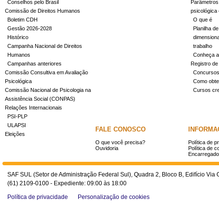
Conselhos pelo Brasil
Parâmetros 
Comissão de Direitos Humanos
psicológica
Boletim CDH
O que é
Gestão 2026-2028
Planilha de
Histórico
dimensiona
Campanha Nacional de Direitos
trabalho
Humanos
Conheça a
Campanhas anteriores
Registro de
Comissão Consultiva em Avaliação
Concurso
Psicológica
Como obter
Comissão Nacional de Psicologia na
Cursos cr
Assistência Social (CONPAS)
Relações Internacionais
PSI-PLP
ULAPSI
FALE CONOSCO
INFORMA
Eleições
O que você precisa?
Política de p
Ouvidoria
Política de c
Encarregado
SAF SUL (Setor de Administração Federal Sul), Quadra 2, Bloco B, Edifício Via O
(61) 2109-0100 - Expediente: 09:00 às 18:00
Política de privacidade
Personalização de cookies