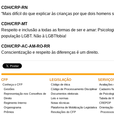
CDH/CRP-RN
“Mais difícil do que explicar às crianças por que dois homens
CDH/CRP-MT
Respeito e inclusão a todas as formas de ser e amar: Psicolog
população LGBT. Não à LGBTfobia!
CDH/CRP-AC-AM-RO-RR
Conscientização e respeito às diferenças é um direito.
CFP
LEGISLAÇÃO
SERVIÇO
Conheça o CFP
Código de ética
Avaliações 
Gestões
Código de Processamento Disciplinar
Cadastro Na
Representação nos Conselhos de
Documentos eleitorais
de Psicolog
Direito
Leis e normas
Tabela de H
Regimento Interno
Notas técnicas
CREPOP
Organograma
Plataforma de Mobilização Legislativa
Orientação 
Prêmios
Resoluções do CFP
Processos