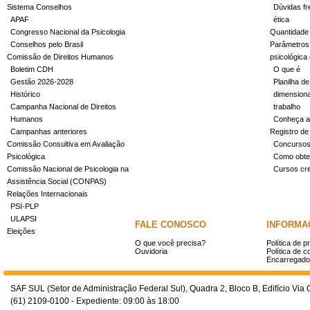
Sistema Conselhos
Dúvidas fr
APAF
ética
Congresso Nacional da Psicologia
Quantidade
Conselhos pelo Brasil
Parâmetros 
Comissão de Direitos Humanos
psicológica
Boletim CDH
O que é
Gestão 2026-2028
Planilha de
Histórico
dimensiona
Campanha Nacional de Direitos
trabalho
Humanos
Conheça a
Campanhas anteriores
Registro de
Comissão Consultiva em Avaliação
Concurso
Psicológica
Como obter
Comissão Nacional de Psicologia na
Cursos cr
Assistência Social (CONPAS)
Relações Internacionais
PSI-PLP
ULAPSI
FALE CONOSCO
INFORMA
Eleições
O que você precisa?
Política de p
Ouvidoria
Política de c
Encarregado
SAF SUL (Setor de Administração Federal Sul), Quadra 2, Bloco B, Edifício Via O
(61) 2109-0100 - Expediente: 09:00 às 18:00