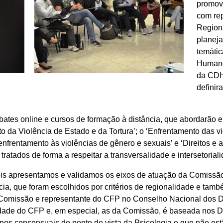
promove
com re
Regiona
planej
temátic
Humano
da CDH
definir
bates online e cursos de formação à distância, que abordarão 
o da Violência de Estado e da Tortura’; o ‘Enfrentamento das v
e enfrentamento às violências de gênero e sexuais’ e ‘Direitos e
 tratados de forma a respeitar a transversalidade e intersetori
 pois apresentamos e validamos os eixos de atuação da Comiss
cia, que foram escolhidos por critérios de regionalidade e tam
a Comissão e representante do CFP no Conselho Nacional dos 
vidade do CFP e, em especial, as da Comissão, é baseada nos
enos consensuais do ponto de vista da Psicologia e que não es