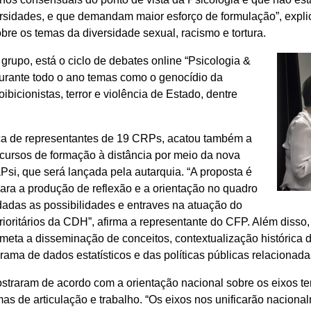
rsidades, e que demandam maior esforço de formulação”, explic
bre os temas da diversidade sexual, racismo e tortura.
 grupo, está o ciclo de debates online “Psicologia &
urante todo o ano temas como o genocídio da
oibicionistas, terror e violência de Estado, dentre
ça de representantes de 19 CRPs, acatou também a
cursos de formação à distância por meio da nova
si, que será lançada pela autarquia. “A proposta é
 para a produção de reflexão e a orientação no quadro
adas as possibilidades e entraves na atuação do
ioritários da CDH”, afirma a representante do CFP. Além disso
eta a disseminação de conceitos, contextualização histórica d
rama de dados estatísticos e das políticas públicas relacionada
traram de acordo com a orientação nacional sobre os eixos te
as de articulação e trabalho. “Os eixos nos unificarão naciona