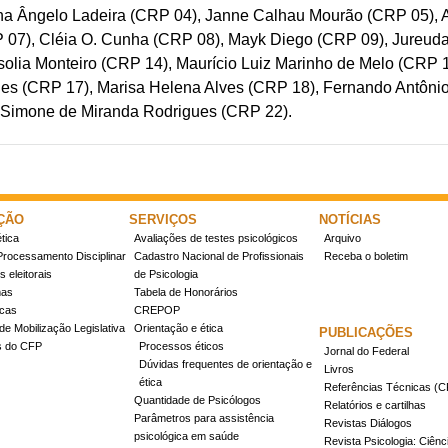
 Ângelo Ladeira (CRP 04), Janne Calhau Mourão (CRP 05), Ari
RP 07), Cléia O. Cunha (CRP 08), Mayk Diego (CRP 09), Jureud
olia Monteiro (CRP 14), Maurício Luiz Marinho de Melo (CRP 
es (CRP 17), Marisa Helena Alves (CRP 18), Fernando Antôni
e Simone de Miranda Rodrigues (CRP 22).
ÇÃO
SERVIÇOS
NOTÍCIAS
tica
Avaliações de testes psicológicos
Arquivo
Processamento Disciplinar
Cadastro Nacional de Profissionais
Receba o boletim
 eleitorais
de Psicologia
mas
Tabela de Honorários
icas
CREPOP
de Mobilização Legislativa
Orientação e ética
PUBLICAÇÕES
s do CFP
Processos éticos
Jornal do Federal
Dúvidas frequentes de orientação e
Livros
ética
Referências Técnicas 
Quantidade de Psicólogos
Relatórios e cartilhas
Parâmetros para assistência
Revistas Diálogos
psicológica em saúde
Revista Psicologia: Ciênc