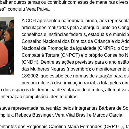
alhar outros temas ou contribuir com estes de maneiras diversi
s”, concluiu Vera Paiva.
A CDH apresentou na reunião, ainda, aos represent
articulações realizadas pela autarquia junto ao Con
conselhos e instâncias federais, estaduais e munici
Conselho Nacional dos Direitos da Criança e do Ad
Nacional de Promoção da Igualdade (CNPIR), o Com
Combate à Tortura (CNPCT) e o próprio Conselho N
(CNDH). Dentre as ações previstas para o ano estão
das Mulheres Negras (novembro); o monitoramento e
18/2002, que estabelece normas de atuação para os
preconceito e à discriminação racial; a luta pelos di
o dos espaços de denúncia de violação de direitos; alternativas
 internação compulsória, dentre outros.
tava representada na reunião pelos integrantes Bárbara de S
mpliuk, Rebeca Bussinger, Vera Vital Brasil e Marcos Garcia.
sentantes dos Regionais Carolina Maria Fernandes (CRP 01), 