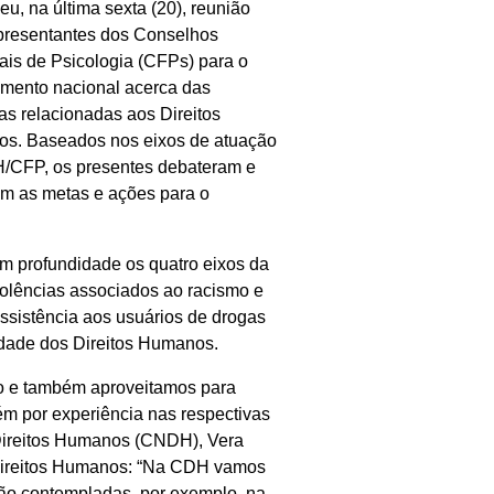
u, na última sexta (20), reunião
presentantes dos Conselhos
is de Psicologia (CFPs) para o
amento nacional acerca das
as relacionadas aos Direitos
s. Baseados nos eixos de atuação
/CFP, os presentes debateram e
am as metas e ações para o
em profundidade os quatro eixos da
iolências associados ao racismo e
 assistência aos usuários de drogas
alidade dos Direitos Humanos.
ão e também aproveitamos para
bém por experiência nas respectivas
Direitos Humanos (CNDH), Vera
 Direitos Humanos: “Na CDH vamos
tão contempladas, por exemplo, na