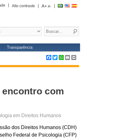
ade
A+
Alto contraste
A-
Transparência
Facebook
Twitter
WhatsApp
Email
Print
 encontro com
icologia em Direitos Humanos
ssão dos Direitos Humanos (CDH)
selho Federal de Psicologia (CFP)