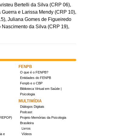
steu Bertelli da Silva (CRP 06),
a Guerra e Larissa Mendy (CRP 10),
15), Juliana Gomes de Figueiredo
o Nascimento da Silva (CRP 19),
FENPB
O que é o FENPB?
Entidades do FENPB
Fenpb e o CBP
Biblioteca Virtual em Saúde |
Psicologia
MULTIMÍDIA
Diálogos Digitais
Podcast
(CREPOP)
Projeto Memórias da Psicologia
Brasileira
Livros
ia e
Vídeos