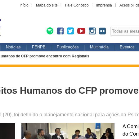
Início
Mapa do site
Fale Conosco
Imprensa
Acessibilid
Notícias
FENPB
Publicações
Multimídia
Eventos
 Humanos do CFP promove encontro com Regionais
eitos Humanos do CFP promove
ta (20), foi definido o planejamento nacional para ações da Ps
A Comi
do Con