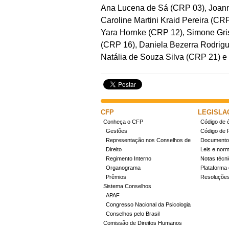
Ana Lucena de Sá (CRP 03), Joanna
Caroline Martini Kraid Pereira (C
Yara Hornke (CRP 12), Simone Gris
(CRP 16), Daniela Bezerra Rodrigu
Natália de Souza Silva (CRP 21) 
CFP
LEGISLA
Conheça o CFP
Código de é
Gestões
Código de 
Representação nos Conselhos de
Documentos
Direito
Leis e nor
Regimento Interno
Notas técn
Organograma
Plataforma 
Prêmios
Resoluçõe
Sistema Conselhos
APAF
Congresso Nacional da Psicologia
Conselhos pelo Brasil
Comissão de Direitos Humanos