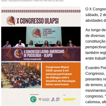
das subjetividades latino-americanas”
O X Congres
sábado, 2 d
atividades 
Ao longo de
de diversas 
constituição
perspectivas
também regi
entre trabal
Evandro Pei
Congresso, d
presentes n
de terreiro,
movimentos 
congresso. 
calorosa, af