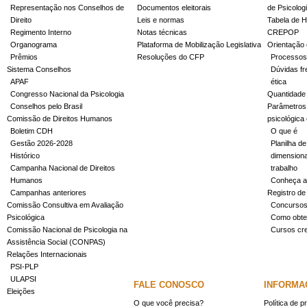
Representação nos Conselhos de
Documentos eleitorais
de Psicolog
Direito
Leis e normas
Tabela de H
Regimento Interno
Notas técnicas
CREPOP
Organograma
Plataforma de Mobilização Legislativa
Orientação 
Prêmios
Resoluções do CFP
Processos
Sistema Conselhos
Dúvidas fr
APAF
ética
Congresso Nacional da Psicologia
Quantidade
Conselhos pelo Brasil
Parâmetros 
Comissão de Direitos Humanos
psicológica
Boletim CDH
O que é
Gestão 2026-2028
Planilha de
Histórico
dimensiona
Campanha Nacional de Direitos
trabalho
Humanos
Conheça a
Campanhas anteriores
Registro de
Comissão Consultiva em Avaliação
Concurso
Psicológica
Como obter
Comissão Nacional de Psicologia na
Cursos cr
Assistência Social (CONPAS)
Relações Internacionais
PSI-PLP
ULAPSI
FALE CONOSCO
INFORMA
Eleições
O que você precisa?
Política de p