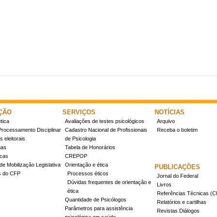
ÇÃO
SERVIÇOS
NOTÍCIAS
tica
Avaliações de testes psicológicos
Arquivo
Processamento Disciplinar
Cadastro Nacional de Profissionais
Receba o boletim
 eleitorais
de Psicologia
mas
Tabela de Honorários
icas
CREPOP
de Mobilização Legislativa
Orientação e ética
PUBLICAÇÕES
s do CFP
Processos éticos
Jornal do Federal
Dúvidas frequentes de orientação e
Livros
ética
Referências Técnicas 
Quantidade de Psicólogos
Relatórios e cartilhas
Parâmetros para assistência
Revistas Diálogos