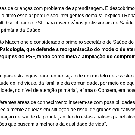
asas de crianças com problema de aprendizagem. E descobrimo
 ritmo escolar porque são inteligentes demais”, explicou Ren
tidisciplinar do PSF para inserir vários profissionais de Saúde
 primária da Saúde.
o Macchione é considerado o primeiro secretário de Saúde do
Psicologia, que defende a reorganização do modelo de aten
 equipes do PSF, tendo como meta a ampliação do compromi
cipais estratégias para reorientação de um modelo de assistên
úde do indivíduo, da família e da comunidade, por meio de eq
dade, no nível de atenção primária”, afirma o Consem, em nota 
diferentes áreas de conhecimento inserem-se com possibilidades
cialmente aquelas em situação de risco, de grupos educativos 
ituação de saúde da população, tendo estas análises papel ati
es que buscam a melhoria da qualidade de vida”.