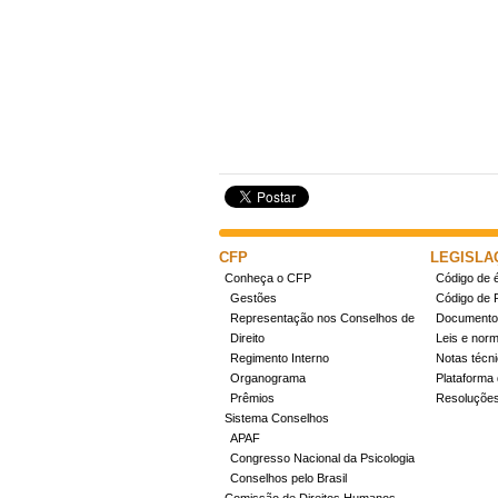
CFP
LEGISLA
Conheça o CFP
Código de é
Gestões
Código de 
Representação nos Conselhos de
Documentos
Direito
Leis e nor
Regimento Interno
Notas técn
Organograma
Plataforma 
Prêmios
Resoluçõe
Sistema Conselhos
APAF
Congresso Nacional da Psicologia
Conselhos pelo Brasil