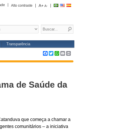
ade
A+
Alto contraste
A-
Transparência
Facebook
Twitter
WhatsApp
Email
Print
ama de Saúde da
e Catanduva que começa a chamar a
ntes comunitários – a iniciativa