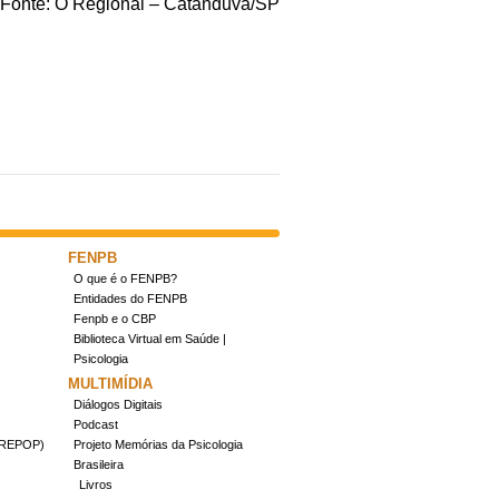
Fonte: O Regional – Catanduva/SP
FENPB
O que é o FENPB?
Entidades do FENPB
Fenpb e o CBP
Biblioteca Virtual em Saúde |
Psicologia
MULTIMÍDIA
Diálogos Digitais
Podcast
(CREPOP)
Projeto Memórias da Psicologia
Brasileira
Livros