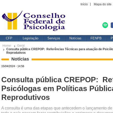
Início
Mapa do site
CFP
Legislação
Serviços
Notícias
FENPB
P
Home
Geral
Consulta pública CREPOP: Referências Técnicas para atuação de Psicóloga
Reprodutivos
Notícias
15/04/2024 - 14:56
Consulta pública CREPOP: Ref
Psicólogas em Políticas Públic
Reprodutivos
A consulta é uma das etapas que antecedem o lançamento de um