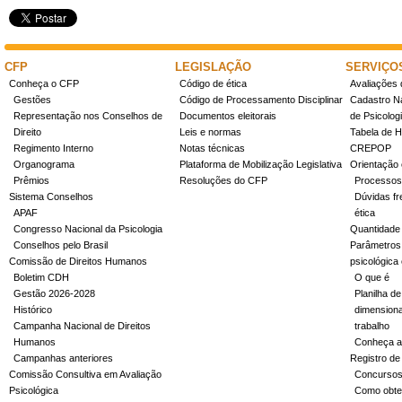
CFP
LEGISLAÇÃO
SERVIÇO
Conheça o CFP
Código de ética
Avaliações 
Gestões
Código de Processamento Disciplinar
Cadastro Na
Representação nos Conselhos de
Documentos eleitorais
de Psicolog
Direito
Leis e normas
Tabela de H
Regimento Interno
Notas técnicas
CREPOP
Organograma
Plataforma de Mobilização Legislativa
Orientação 
Prêmios
Resoluções do CFP
Processos
Sistema Conselhos
Dúvidas fr
APAF
ética
Congresso Nacional da Psicologia
Quantidade
Conselhos pelo Brasil
Parâmetros 
Comissão de Direitos Humanos
psicológica
Boletim CDH
O que é
Gestão 2026-2028
Planilha de
Histórico
dimensiona
Campanha Nacional de Direitos
trabalho
Humanos
Conheça a
Campanhas anteriores
Registro de
Comissão Consultiva em Avaliação
Concurso
Psicológica
Como obter