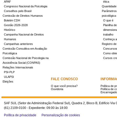
APAF
ética
Congresso Nacional da Psicologia
Quantidade
Conselhos pelo Brasil
Parâmetros 
Comissão de Direitos Humanos
psicológica
Boletim CDH
O que é
Gestão 2026-2028
Planilha de
Histórico
dimensiona
Campanha Nacional de Direitos
trabalho
Humanos
Conheça a
Campanhas anteriores
Registro de
Comissão Consultiva em Avaliação
Concurso
Psicológica
Como obter
Comissão Nacional de Psicologia na
Cursos cr
Assistência Social (CONPAS)
Relações Internacionais
PSI-PLP
ULAPSI
FALE CONOSCO
INFORMA
Eleições
O que você precisa?
Política de p
Ouvidoria
Política de c
Encarregado
SAF SUL (Setor de Administração Federal Sul), Quadra 2, Bloco B, Edifício Via O
(61) 2109-0100 - Expediente: 09:00 às 18:00
Política de privacidade
Personalização de cookies