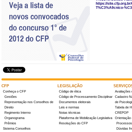
https://site.cfp.or
T%C3%A9cnico-%C3%8
CFP
LEGISLAÇÃO
SERVIÇO
Conheça o CFP
Código de ética
Avaliações 
Gestões
Código de Processamento Disciplinar
Cadastro Na
Representação nos Conselhos de
Documentos eleitorais
de Psicolog
Direito
Leis e normas
Tabela de H
Regimento Interno
Notas técnicas
CREPOP
Organograma
Plataforma de Mobilização Legislativa
Orientação 
Prêmios
Resoluções do CFP
Processos
Sistema Conselhos
Dúvidas fr