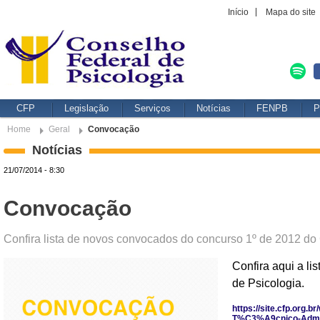
Início
Mapa do site
CFP
Legislação
Serviços
Notícias
FENPB
P
Home
Geral
Convocação
Notícias
21/07/2014 - 8:30
Convocação
Confira lista de novos convocados do concurso 1º de 2012 do
Confira aqui a l
de Psicologia.
https://site.cfp.or
T%C3%A9cnico-Admin