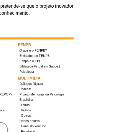
 pretende-se que o projeto inovador
 conhecimento.
FENPB
O que é o FENPB?
Entidades do FENPB
Fenpb e o CBP
Biblioteca Virtual em Saúde |
Psicologia
MULTIMÍDIA
Diálogos Digitais
Podcast
(CREPOP)
Projeto Memórias da Psicologia
Brasileira
Livros
ia e
Vídeos
Outros
Redes sociais
Canal do Youtube
Facebook