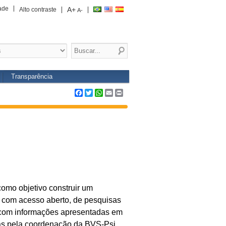
ade
A+
Alto contraste
A-
Transparência
Facebook
Twitter
WhatsApp
Email
Print
omo objetivo construir um
 com acesso aberto, de pesquisas
a com informações apresentadas em
das pela coordenação da BVS-Psi.