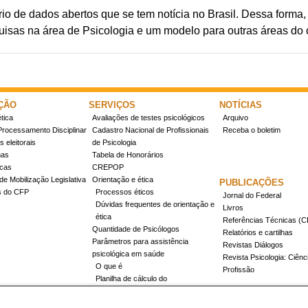
rio de dados abertos que se tem notícia no Brasil. Dessa forma,
isas na área de Psicologia e um modelo para outras áreas do
ÇÃO
SERVIÇOS
NOTÍCIAS
tica
Avaliações de testes psicológicos
Arquivo
Processamento Disciplinar
Cadastro Nacional de Profissionais
Receba o boletim
 eleitorais
de Psicologia
mas
Tabela de Honorários
icas
CREPOP
de Mobilização Legislativa
Orientação e ética
PUBLICAÇÕES
s do CFP
Processos éticos
Jornal do Federal
Dúvidas frequentes de orientação e
Livros
ética
Referências Técnicas 
Quantidade de Psicólogos
Relatórios e cartilhas
Parâmetros para assistência
Revistas Diálogos
psicológica em saúde
Revista Psicologia: Ciênc
O que é
Profissão
Planilha de cálculo do
dimensionamento da força de
trabalho