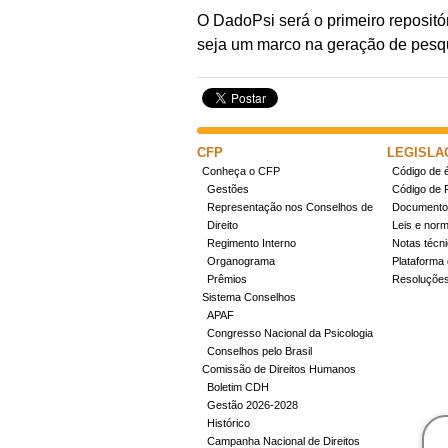
O DadoPsi será o primeiro repositó
seja um marco na geração de pesqu
CFP
LEGISLA
Conheça o CFP
Código de é
Gestões
Código de 
Representação nos Conselhos de
Documentos
Direito
Leis e nor
Regimento Interno
Notas técn
Organograma
Plataforma 
Prêmios
Resoluçõe
Sistema Conselhos
APAF
Congresso Nacional da Psicologia
Conselhos pelo Brasil
Comissão de Direitos Humanos
Boletim CDH
Gestão 2026-2028
Histórico
Campanha Nacional de Direitos