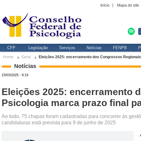
Início
Mapa do site
CFP
Legislação
Serviços
Notícias
FENPB
P
Home
Geral
Eleições 2025: encerramento dos Congressos Regionais d
Notícias
23/03/2025 - 9:19
Eleições 2025: encerramento 
Psicologia marca prazo final p
Ao todo, 75 chapas foram cadastradas para concorrer às ges
candidaturas está prevista para 9 de junho de 2025