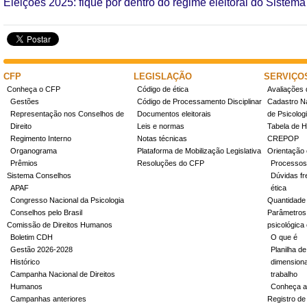
Eleições 2025: fique por dentro do regime eleitoral do Sistem
CFP
LEGISLAÇÃO
SERVIÇO
Conheça o CFP
Código de ética
Avaliações 
Gestões
Código de Processamento Disciplinar
Cadastro Na
Representação nos Conselhos de
Documentos eleitorais
de Psicolog
Direito
Leis e normas
Tabela de H
Regimento Interno
Notas técnicas
CREPOP
Organograma
Plataforma de Mobilização Legislativa
Orientação 
Prêmios
Resoluções do CFP
Processos
Sistema Conselhos
Dúvidas fr
APAF
ética
Congresso Nacional da Psicologia
Quantidade
Conselhos pelo Brasil
Parâmetros 
Comissão de Direitos Humanos
psicológica
Boletim CDH
O que é
Gestão 2026-2028
Planilha de
Histórico
dimensiona
Campanha Nacional de Direitos
trabalho
Humanos
Conheça a
Campanhas anteriores
Registro de